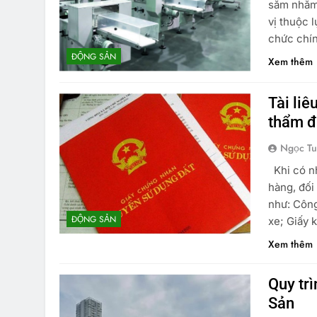
sắm nhằm 
vị thuộc 
chức chính
ĐỘNG SẢN
Xem thêm
Tài liê
thẩm đ
Ngọc T
Khi có nh
hàng, đối
như: Công
ĐỘNG SẢN
xe; Giấy 
Xem thêm
Quy tr
Sản