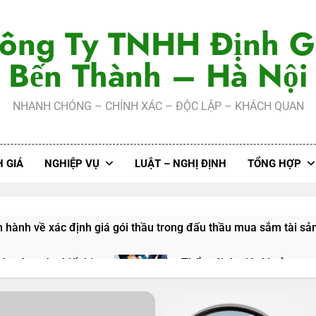
ông Ty TNHH Định G
Bến Thành – Hà Nội
NHANH CHÓNG – CHÍNH XÁC – ĐỘC LẬP – KHÁCH QUAN
 GIÁ
NGHIỆP VỤ
LUẬT – NGHỊ ĐỊNH
TỔNG HỢP
n hành về xác định giá gói thầu trong đấu thầu mua sắm tài sả
á máy móc thiết bị
Thẩm định giá tài sản mu
2 Năm Ago
iá Mua Sắm Công: Nền Tảng Cho Sự Minh Bạch và Hiệu Quả