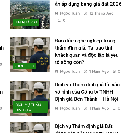
án áp dụng bảng giá đất 2026
Ngọc Tuân
12 Tháng Ago
0
TIN NHÀ ĐẤT
Đạo đức nghề nghiệp trong
nh
thẩm định giá: Tại sao tính
khách quan và độc lập là yếu
tố sống còn?
0
GIỚI THIỆU
Ngọc Tuân
1 Năm Ago
0
Dịch vụ Thẩm định giá tài sản
òn
vô hình của Công ty TNHH
Định giá Bến Thành – Hà Nội
DỊCH VỤ THẨM
Ngọc Tuân
0
1 Năm Ago
0
ĐỊNH GIÁ
Dịch vụ Thẩm định giá Bất