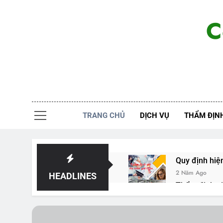
Skip
to
C
content
TRANG CHỦ
DỊCH VỤ
THẨM ĐỊNH
Quy định hiệ
2 Năm Ago
HEADLINES
Thẩm định gi
2 Năm Ago
Thẩm Định G
2 Năm Ago