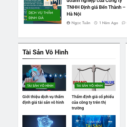
doanh nghiệp của Công ty
TNHH Định giá Bến Thành –
DỊCH VỤ THẨM
Hà Nội
ĐỊNH GIÁ
Ngọc Tuân
1 Năm Ago
Tài Sản Vô Hình
TÀI SẢN VÔ HÌNH
TÀI SẢN VÔ HÌNH
Giới thiệu dịch vụ thẩm
Thẩm định giá cổ phiếu
định giá tài sản vô hình
của công ty trên thị
trường