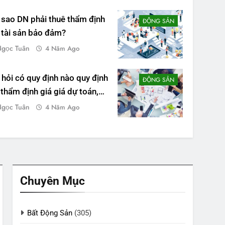
 sao DN phải thuê thẩm định
ĐỘNG SẢN
 tài sản bảo đảm?
gọc Tuân
4 Năm Ago
 hỏi có quy định nào quy định
ĐỘNG SẢN
 thẩm định giá giá dự toán,
 gói thầu phải thực hiện thẩm
gọc Tuân
4 Năm Ago
h giá hay không???
Chuyên Mục
Bất Động Sản
(305)