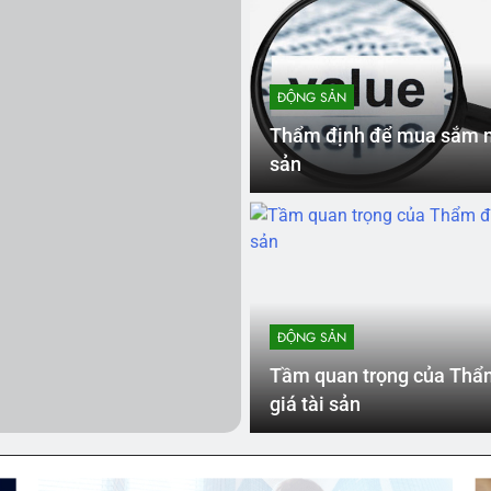
m định để mua sắm mới tài sản
Thẩm định gi
2 Năm Ago
ĐỘNG SẢN
Thẩm định để mua sắm m
sản
ĐỘNG SẢN
Tầm quan trọng của Thẩ
giá tài sản