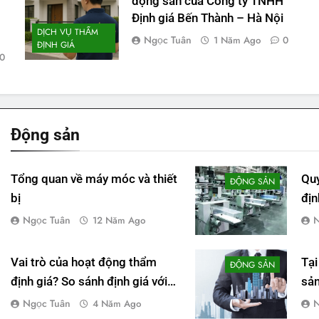
động sản của Công ty TNHH
Định giá Bến Thành – Hà Nội
DỊCH VỤ THẨM
Ngọc Tuân
1 Năm Ago
0
ĐỊNH GIÁ
0
Động
sản
Tổng quan về máy móc và thiết
Quy
ĐỘNG SẢN
bị
địn
thẩ
Ngọc Tuân
N
12 Năm Ago
Vai trò của hoạt động thẩm
Tại
ĐỘNG SẢN
định giá? So sánh định giá với
sản
thẩm định giá tài sản
hà
Ngọc Tuân
N
4 Năm Ago