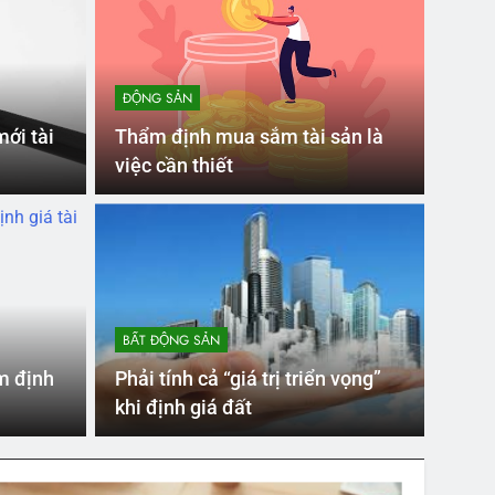
á mua sắm tài sản công
ĐỘNG SẢN
ới tài
Thẩm định mua sắm tài sản là
việc cần thiết
BẤT ĐỘNG SẢN
m định
Phải tính cả “giá trị triển vọng”
khi định giá đất