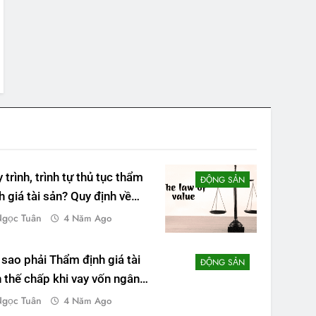
 trình, trình tự thủ tục thẩm
ĐỘNG SẢN
h giá tài sản? Quy định về
m định giá?
gọc Tuân
4 Năm Ago
 sao phải Thẩm định giá tài
ĐỘNG SẢN
 thế chấp khi vay vốn ngân
ng?
gọc Tuân
4 Năm Ago