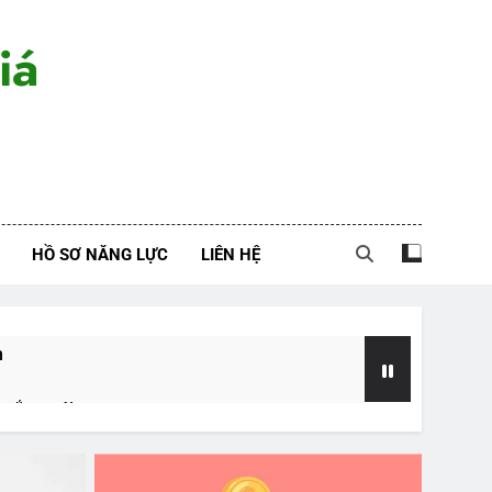
iá
HỒ SƠ NĂNG LỰC
LIÊN HỆ
n
a sắm mới