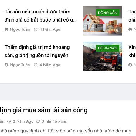
Tài sản nếu muốn được thẩm
Tại
ĐỘNG SẢN
định giá có bắt buộc phải có giá
giá
trị tối thiểu là bao nhiêu hay
Ngọc Tuân
N
4 Năm Ago
không?
Thẩm định giá trị mỏ khoáng
Xin
ĐỘNG SẢN
sản, giá trị nguồn tài nguyên
khi
giá
Ngọc Tuân
N
4 Năm Ago
địn
ịnh giá mua sắm tài sản công
uân
3 Năm Ago
0
16 Mins
nhà nước quy định chi tiết việc sử dụng vốn nhà nước để mua