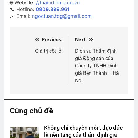
🌐 Website:
//thamdinh.com.vn
📞 Hotline:
0909.399.961
📧 Email:
ngoctuan.tdg@gmail.com
Previous:
Next:
Điều
hướng
Giá trị cốt lõi
Dịch vụ Thẩm định
giá Động sản của
bài
Công ty TNHH Định
viết
giá Bến Thành – Hà
Nội
Cùng chủ đề
Không chỉ chuyên môn, đạo đức
là nền tảng của thẩm định giá