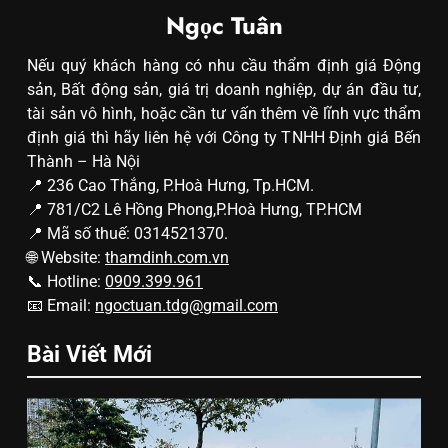
Ngọc Tuân
Nếu quý khách hàng có nhu cầu thẩm định giá Động
sản, Bất động sản, giá trị doanh nghiệp, dự án đầu tư,
tài sản vô hình, hoặc cần tư vấn thêm về lĩnh vực thẩm
định giá thì hãy liên hệ với Công ty TNHH Định giá Bến
Thành – Hà Nội
📍 236 Cao Thắng, P.Hoà Hưng, Tp.HCM.
📍 781/C2 Lê Hồng Phong,P.Hoà Hưng, TP.HCM
📍 Mã số thuế: 0314521370.
🌐 Website:
thamdinh.com.vn
📞 Hotline:
0909.399.961
📧 Email:
ngoctuan.tdg@gmail.com
Bài Viết Mới