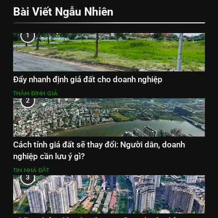
Bài Viết Ngẫu Nhiên
1
Đẩy nhanh định giá đất cho doanh nghiệp
THẨM ĐỊNH GIÁ
2
Cách tính giá đất sẽ thay đổi: Người dân, doanh
nghiệp cần lưu ý gì?
TIN NHÀ ĐẤT
3