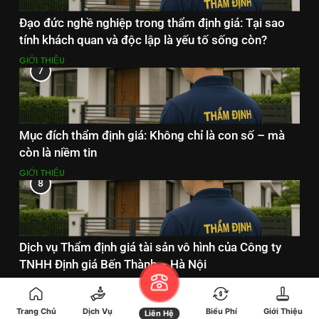
Đạo đức nghề nghiệp trong thẩm định giá: Tại sao
tính khách quan và độc lập là yếu tố sống còn?
GIỚI THIỆU
7
Mục đích thẩm định giá: Không chỉ là con số – mà
còn là niềm tin
GIỚI THIỆU
8
Dịch vụ Thẩm định giá tài sản vô hình của Công ty
TNHH Định giá Bến Thành – Hà Nội
DỊCH VỤ THẨM ĐỊNH GIÁ
Trang Chủ
Dịch Vụ
Biểu Phí
Giới Thiệu
Liên Hệ