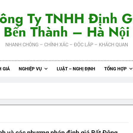
ông Ty TNHH Định G
Bến Thành – Hà Nội
NHANH CHÓNG – CHÍNH XÁC – ĐỘC LẬP – KHÁCH QUAN
 GIÁ
NGHIỆP VỤ
LUẬT – NGHỊ ĐỊNH
TỔNG HỢP
ình và các phương pháp định giá Bất Động