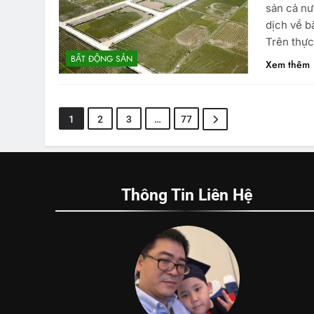
sản cả nư
dịch về b
Trên thực
BẤT ĐỘNG SẢN
Xem thêm
1
2
3
…
77
Thông Tin Liên Hệ