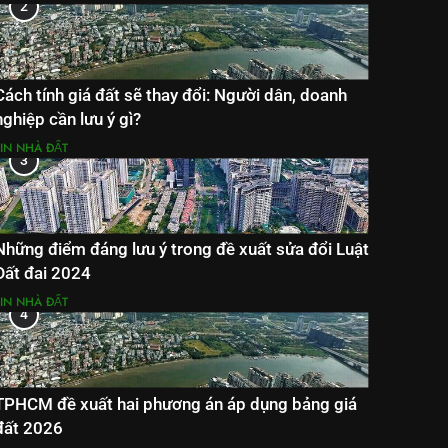
2
Cách tính giá đất sẽ thay đổi: Người dân, doanh
nghiệp cần lưu ý gì?
TIN NHÀ ĐẤT
3
Những điểm đáng lưu ý trong đề xuất sửa đổi Luật
Đất đai 2024
TIN NHÀ ĐẤT
4
TPHCM đề xuất hai phương án áp dụng bảng giá
đất 2026