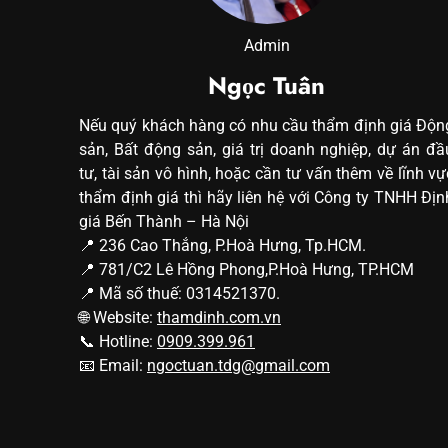
Admin
Ngọc Tuân
Nếu quý khách hàng có nhu cầu thẩm định giá Độn
sản, Bất động sản, giá trị doanh nghiệp, dự án đầ
tư, tài sản vô hình, hoặc cần tư vấn thêm về lĩnh vự
thẩm định giá thì hãy liên hệ với Công ty TNHH Địn
giá Bến Thành – Hà Nội
📍 236 Cao Thắng, P.Hoà Hưng, Tp.HCM.
📍 781/C2 Lê Hồng Phong,P.Hoà Hưng, TP.HCM
📍 Mã số thuế: 0314521370.
🌐 Website:
thamdinh.com.vn
📞 Hotline:
0909.399.961
📧 Email:
ngoctuan.tdg@gmail.com