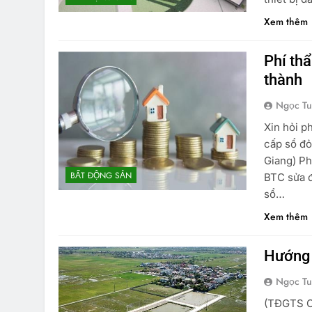
Xem thêm
Phí th
thành
Ngọc T
Xin hỏi p
cấp sổ đỏ
Giang) Ph
BẤT ĐỘNG SẢN
BTC sửa đ
sổ…
Xem thêm
Hướng 
Ngọc T
(TĐGTS Cá