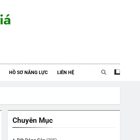
iá
HỒ SƠ NĂNG LỰC
LIÊN HỆ
Chuyên Mục