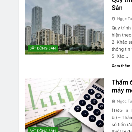
Sản
Ngọc T
Quy trình
hiện theo
2: Khảo s
BẤT ĐỘNG SẢN
thông tin
5: Xác…
Xem thêm
Thẩm đ
máy mó
Ngọc T
(TĐGTS Th
bị) – Thẩ
số tiền ư
BẤT ĐỘNG SẢN
thiết bị 