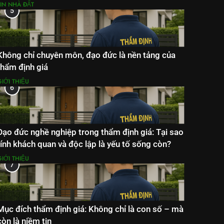
TIN NHÀ ĐẤT
5
Không chỉ chuyên môn, đạo đức là nền tảng của
thẩm định giá
IỚI THIỆU
6
Đạo đức nghề nghiệp trong thẩm định giá: Tại sao
tính khách quan và độc lập là yếu tố sống còn?
IỚI THIỆU
7
Mục đích thẩm định giá: Không chỉ là con số – mà
còn là niềm tin