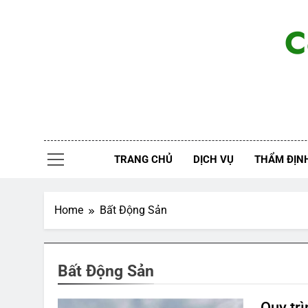
Skip
to
C
content
TRANG CHỦ
DỊCH VỤ
THẨM ĐỊNH
Home
Bất Động Sản
Bất Động Sản
Quy tr