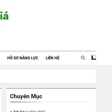
iá
HỒ SƠ NĂNG LỰC
LIÊN HỆ
Chuyên Mục