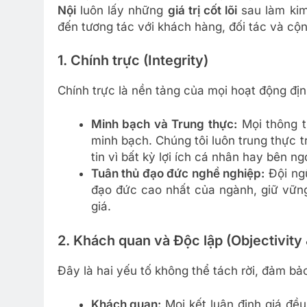
Nội
luôn lấy những
giá trị cốt lõi
sau làm kim
đến tương tác với khách hàng, đối tác và cộ
1. Chính trực (Integrity)
Chính trực là nền tảng của mọi hoạt động địn
Minh bạch và Trung thực:
Mọi thông ti
minh bạch. Chúng tôi luôn trung thực 
tin vì bất kỳ lợi ích cá nhân hay bên ng
Tuân thủ đạo đức nghề nghiệp:
Đội ng
đạo đức cao nhất của ngành, giữ vững
giá.
2. Khách quan và Độc lập (Objectivit
Đây là hai yếu tố không thể tách rời, đảm bảo
Khách quan:
Mọi kết luận định giá đều