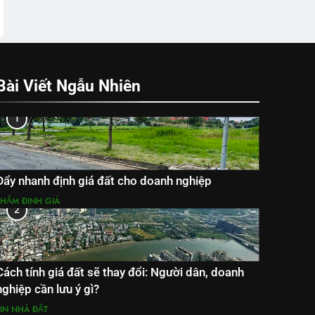
Bài Viết Ngẫu Nhiên
1
Đẩy nhanh định giá đất cho doanh nghiệp
THẨM ĐỊNH GIÁ
2
Cách tính giá đất sẽ thay đổi: Người dân, doanh
nghiệp cần lưu ý gì?
TIN NHÀ ĐẤT