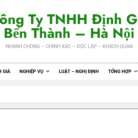
ông Ty TNHH Định G
Bến Thành – Hà Nội
NHANH CHÓNG – CHÍNH XÁC – ĐỘC LẬP – KHÁCH QUAN
 GIÁ
NGHIỆP VỤ
LUẬT – NGHỊ ĐỊNH
TỔNG HỢP