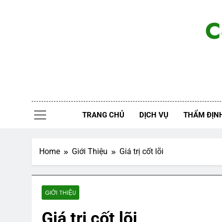
Skip
to
C
content
TRANG CHỦ
DỊCH VỤ
THẨM ĐỊNH
Home
Giới Thiệu
Giá trị cốt lõi
GIỚI THIỆU
Giá trị cốt lõi