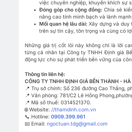
việc chuyên nghiệp, khuyến khích sự s
Đóng góp cho cộng đồng:
Chia sẻ kiến
nâng cao tính minh bạch và lành mạnh 
Mối quan hệ lâu dài:
Xây dựng và duy t
trên sự tin cậy, tôn trọng và cùng có lợi
Những giá trị cốt lõi này không chỉ là lời
từng cá nhân tại Công ty TNHH Định giá Bến
động lực cho sự phát triển bền vững của côn
Thông tin liên hệ:
CÔNG TY TNHH ĐỊNH GIÁ BẾN THÀNH - HÀ
📍 Trụ sở chính: Số 236 đường Cao Thắng, 
📍 Văn phòng: 781/C2 Lê Hồng Phong,phường
📍 Mã số thuế: 0314521370.
🌐 Website:
//thamdinh.com.vn
📞 Hotline:
0909.399.961
📧 Email:
ngoctuan.tdg@gmail.com