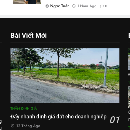
Ngọc Tuân
1 Năm Ago
0
Bài Viết Mới
THẨM ĐỊNH GIÁ
Đẩy nhanh định giá đất cho doanh nghiệp
01
g
12 Tháng Ago
u