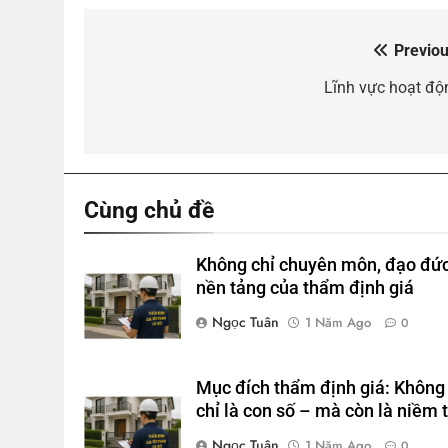
Previou
Điều
hướng
Lĩnh vực hoạt độ
bài
viết
Cùng chủ đề
Không chỉ chuyên môn, đạo đức
nền tảng của thẩm định giá
Ngọc Tuân
1 Năm Ago
0
Mục đích thẩm định giá: Không
chỉ là con số – mà còn là niềm t
Ngọc Tuân
1 Năm Ago
0