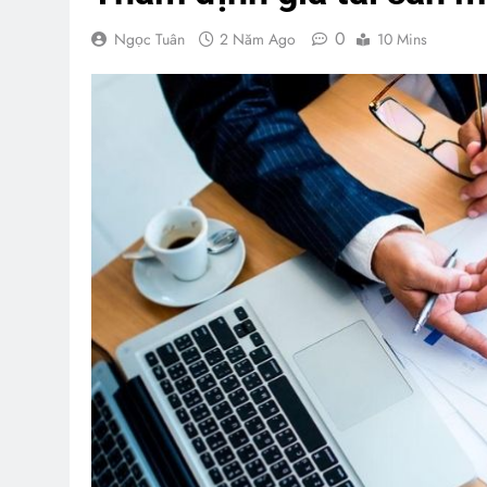
0
Ngọc Tuân
2 Năm Ago
10 Mins