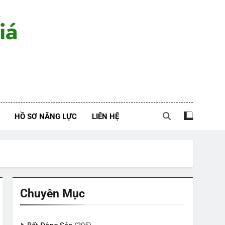
iá
HỒ SƠ NĂNG LỰC
LIÊN HỆ
Chuyên Mục