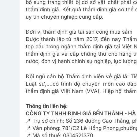
bổ sung trang thiết bị cơ sở vật chất phải
thẩm định giá. Kết quả thẩm định giá có thể
uy tín chuyên nghiệp cung cấp.
Đơn vị thẩm định giá tài sản công mua sắm
Được thành lập từ năm 2017, đến nay Thẩm 
top đầu trong ngành thẩm định giá tại Việt
thẩm định giá và cấp chứng thư cho hàng 
nước, đơn vị hành chính sự nghiệp, lực lượn
Đội ngũ cán bộ Thẩm định viên về giá là: Ti
Luật sư,….có trình độ chuyên môn cao đáp
thẩm định giá Việt Nam (VVA), Hiệp hội thẩm 
Thông tin liên hệ:
CÔNG TY TNHH ĐỊNH GIÁ BẾN THÀNH - HÀ
📍 Trụ sở chính: Số 236 đường Cao Thắng, 
📍 Văn phòng: 781/C2 Lê Hồng Phong,phường
📍 Mã số thuế: 0314521370.