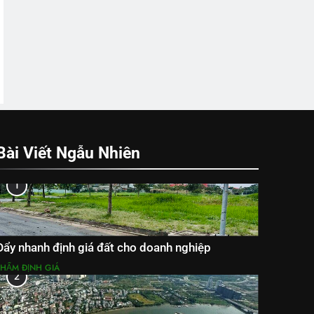
Bài Viết Ngẫu Nhiên
1
Đẩy nhanh định giá đất cho doanh nghiệp
THẨM ĐỊNH GIÁ
2