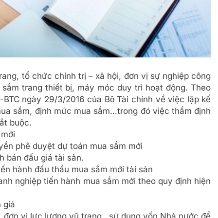
ang, tổ chức chính trị – xã hội, đơn vị sự nghiệp công
ắm trang thiết bị, máy móc duy trì hoạt động. Theo
BTC ngày 29/3/2016 của Bộ Tài chính về việc lập kế
mua sắm, định mức mua sắm…trong đó việc thẩm định
ắt buộc.
 mới
uyền phê duyệt dự toán mua sắm mới
h bán đấu giá tài sản.
tiến hành đấu thầu mua sắm mới tài sản
oanh nghiệp tiến hành mua sắm mới theo quy định hiện
 giá
c, đơn vị lực lượng vũ trang…sử dụng vốn Nhà nước để