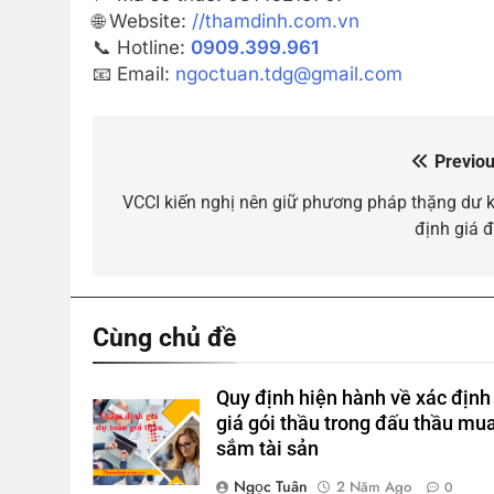
🌐 Website:
//thamdinh.com.vn
📞 Hotline:
0909.399.961
📧 Email:
ngoctuan.tdg@gmail.com
Previou
Điều
hướng
VCCI kiến nghị nên giữ phương pháp thặng dư k
định giá đ
bài
viết
Cùng chủ đề
Quy định hiện hành về xác định
giá gói thầu trong đấu thầu mu
sắm tài sản
Ngọc Tuân
2 Năm Ago
0