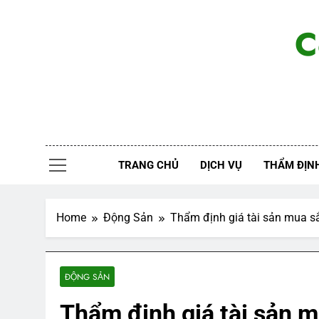
Skip
to
C
content
TRANG CHỦ
DỊCH VỤ
THẨM ĐỊNH
Home
Động Sản
Thẩm định giá tài sản mua 
ĐỘNG SẢN
Thẩm định giá tài sản 