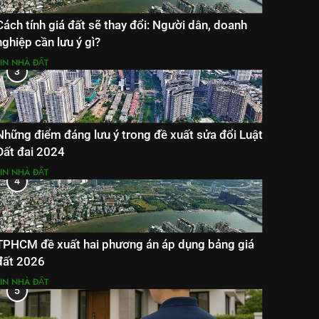
Cách tính giá đất sẽ thay đổi: Người dân, doanh
nghiệp cần lưu ý gì?
TIN NHÀ ĐẤT
3
Những điểm đáng lưu ý trong đề xuất sửa đổi Luật
Đất đai 2024
TIN NHÀ ĐẤT
4
TPHCM đề xuất hai phương án áp dụng bảng giá
đất 2026
TIN NHÀ ĐẤT
5