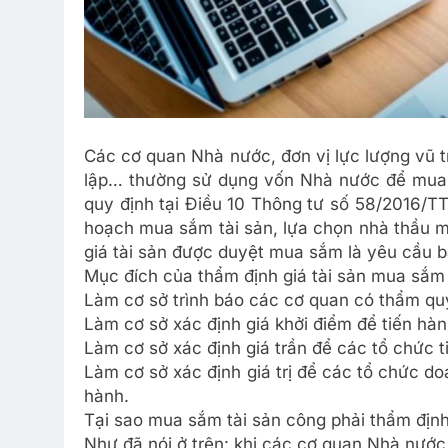
Các cơ quan Nhà nước, đơn vị lực lượng vũ tr
lập… thường sử dụng vốn Nhà nước để mua s
quy định tại Điều 10 Thông tư số 58/2016/TT-
hoạch mua sắm tài sản, lựa chọn nhà thầu 
giá tài sản được duyệt mua sắm là yêu cầu b
Mục đích của thẩm định giá tài sản mua sắm
Làm cơ sở trình báo các cơ quan có thẩm q
Làm cơ sở xác định giá khởi điểm để tiến hàn
Làm cơ sở xác định giá trần để các tổ chức 
Làm cơ sở xác định giá trị để các tổ chức d
hành.
Tại sao mua sắm tài sản công phải thẩm định
Như đã nói ở trên: khi các cơ quan Nhà nướ