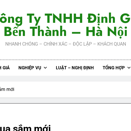
ông Ty TNHH Định G
Bến Thành – Hà Nội
NHANH CHÓNG – CHÍNH XÁC – ĐỘC LẬP – KHÁCH QUAN
 GIÁ
NGHIỆP VỤ
LUẬT – NGHỊ ĐỊNH
TỔNG HỢP
sắm mới
mua sắm mới