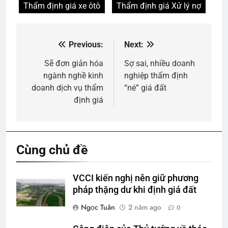
Thẩm định giá xe ôtô
Thẩm định giá Xử lý nợ
Previous:
Next:
Điều
hướng
Sẽ đơn giản hóa
Sợ sai, nhiều doanh
ngành nghề kinh
nghiệp thẩm định
bài
doanh dịch vụ thẩm
“né” giá đất
viết
định giá
Cùng chủ đề
VCCI kiến nghị nên giữ phương
pháp thặng dư khi định giá đất
Ngọc Tuân
2 năm ago
0