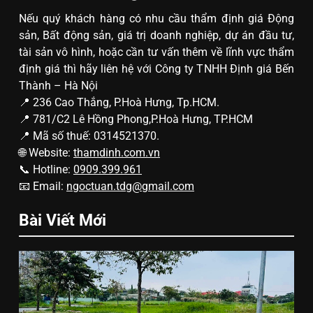
Nếu quý khách hàng có nhu cầu thẩm định giá Động
sản, Bất động sản, giá trị doanh nghiệp, dự án đầu tư,
tài sản vô hình, hoặc cần tư vấn thêm về lĩnh vực thẩm
định giá thì hãy liên hệ với Công ty TNHH Định giá Bến
Thành – Hà Nội
📍 236 Cao Thắng, P.Hoà Hưng, Tp.HCM.
📍 781/C2 Lê Hồng Phong,P.Hoà Hưng, TP.HCM
📍 Mã số thuế: 0314521370.
🌐 Website:
thamdinh.com.vn
📞 Hotline:
0909.399.961
📧 Email:
ngoctuan.tdg@gmail.com
Bài Viết Mới