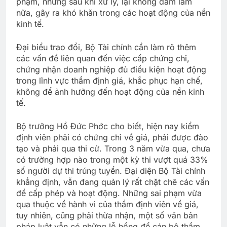
phạm, nhưng sau khi xử lý, lại không dám làm
nữa, gây ra khó khăn trong các hoạt động của nền
kinh tế.
Đại biểu trao đổi, Bộ Tài chính cần làm rõ thêm
các vấn đề liên quan đến việc cấp chứng chỉ,
chứng nhận doanh nghiệp đủ điều kiện hoạt động
trong lĩnh vực thẩm định giá, khắc phục hạn chế,
không để ảnh hưởng đến hoạt động của nền kinh
tế.
Bộ trưởng Hồ Đức Phớc cho biết, hiện nay kiểm
định viên phải có chứng chỉ về giá, phải được đào
tạo và phải qua thi cử. Trong 3 năm vừa qua, chưa
có trường hợp nào trong một kỳ thi vượt quá 33%
số người dự thi trúng tuyển. Đại diện Bộ Tài chính
khẳng định, vẫn đang quản lý rất chặt chẽ các vấn
đề cấp phép và hoạt động. Những sai phạm vừa
qua thuộc về hành vi của thẩm định viên về giá,
tuy nhiên, cũng phải thừa nhận, một số văn bản
pháp luật vẫn có những lỗ hổng để cán bộ thẩm