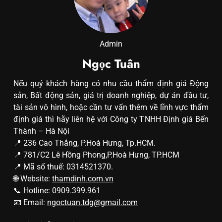
Admin
Ngọc Tuân
Nếu quý khách hàng có nhu cầu thẩm định giá Động
sản, Bất động sản, giá trị doanh nghiệp, dự án đầu tư,
tài sản vô hình, hoặc cần tư vấn thêm về lĩnh vực thẩm
định giá thì hãy liên hệ với Công ty TNHH Định giá Bến
Thành – Hà Nội
📍 236 Cao Thắng, P.Hoà Hưng, Tp.HCM.
📍 781/C2 Lê Hồng Phong,P.Hoà Hưng, TP.HCM
📍 Mã số thuế: 0314521370.
🌐 Website:
thamdinh.com.vn
📞 Hotline:
0909.399.961
📧 Email:
ngoctuan.tdg@gmail.com