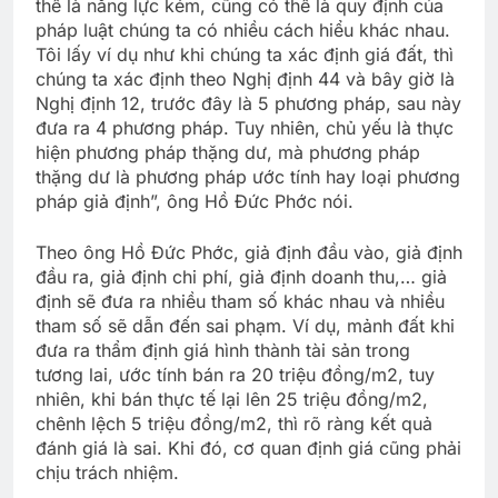
thể là năng lực kém, cũng có thể là quy định của
pháp luật chúng ta có nhiều cách hiểu khác nhau.
Tôi lấy ví dụ như khi chúng ta xác định giá đất, thì
chúng ta xác định theo Nghị định 44 và bây giờ là
Nghị định 12, trước đây là 5 phương pháp, sau này
đưa ra 4 phương pháp. Tuy nhiên, chủ yếu là thực
hiện phương pháp thặng dư, mà phương pháp
thặng dư là phương pháp ước tính hay loại phương
pháp giả định”, ông Hồ Đức Phớc nói.
Theo ông Hồ Đức Phớc, giả định đầu vào, giả định
đầu ra, giả định chi phí, giả định doanh thu,… giả
định sẽ đưa ra nhiều tham số khác nhau và nhiều
tham số sẽ dẫn đến sai phạm. Ví dụ, mảnh đất khi
đưa ra thẩm định giá hình thành tài sản trong
tương lai, ước tính bán ra 20 triệu đồng/m2, tuy
nhiên, khi bán thực tế lại lên 25 triệu đồng/m2,
chênh lệch 5 triệu đồng/m2, thì rõ ràng kết quả
đánh giá là sai. Khi đó, cơ quan định giá cũng phải
chịu trách nhiệm.