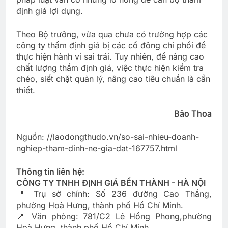
định giá lợi dụng.
Theo Bộ trưởng, vừa qua chưa có trường hợp các
công ty thẩm định giá bị các cổ đông chi phối để
thực hiện hành vi sai trái. Tuy nhiên, để nâng cao
chất lượng thẩm định giá, việc thực hiện kiểm tra
chéo, siết chặt quản lý, nâng cao tiêu chuẩn là cần
thiết.
Bảo Thoa
Nguồn: //laodongthudo.vn/so-sai-nhieu-doanh-
nghiep-tham-dinh-ne-gia-dat-167757.html
Thông tin liên hệ:
CÔNG TY TNHH ĐỊNH GIÁ BẾN THÀNH - HÀ NỘI
📍 Trụ sở chính: Số 236 đường Cao Thắng,
phường Hoà Hưng, thành phố Hồ Chí Minh.
📍 Văn phòng: 781/C2 Lê Hồng Phong,phường
Hoà Hưng, thành phố Hồ Chí Minh.