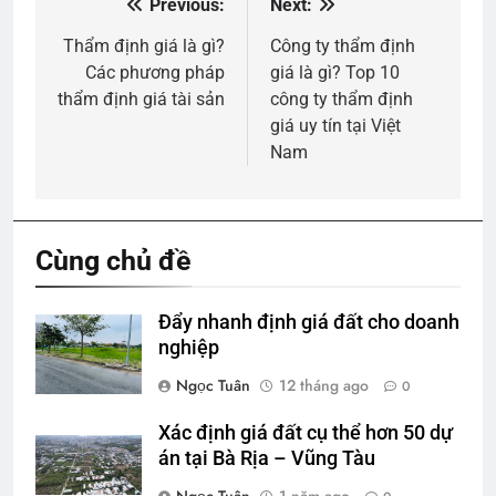
Previous:
Next:
Điều
hướng
Thẩm định giá là gì?
Công ty thẩm định
Các phương pháp
giá là gì? Top 10
bài
thẩm định giá tài sản
công ty thẩm định
viết
giá uy tín tại Việt
Nam
Cùng chủ đề
Đẩy nhanh định giá đất cho doanh
nghiệp
Ngọc Tuân
12 tháng ago
0
Xác định giá đất cụ thể hơn 50 dự
án tại Bà Rịa – Vũng Tàu