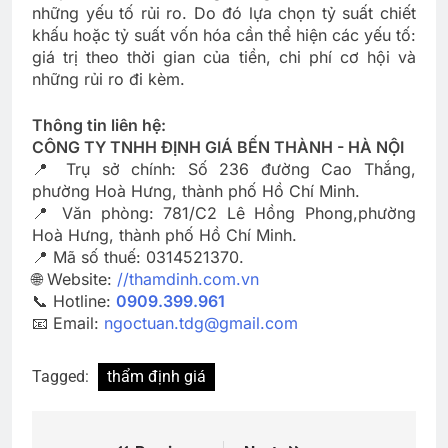
những yếu tố rủi ro. Do đó lựa chọn tỷ suất chiết
khấu hoặc tỷ suất vốn hóa cần thể hiện các yếu tố:
giá trị theo thời gian của tiền, chi phí cơ hội và
những rủi ro đi kèm.
Thông tin liên hệ:
CÔNG TY TNHH ĐỊNH GIÁ BẾN THÀNH - HÀ NỘI
📍 Trụ sở chính: Số 236 đường Cao Thắng,
phường Hoà Hưng, thành phố Hồ Chí Minh.
📍 Văn phòng: 781/C2 Lê Hồng Phong,phường
Hoà Hưng, thành phố Hồ Chí Minh.
📍 Mã số thuế: 0314521370.
🌐 Website:
//thamdinh.com.vn
📞 Hotline:
0909.399.961
📧 Email:
ngoctuan.tdg@gmail.com
Tagged:
thẩm định giá