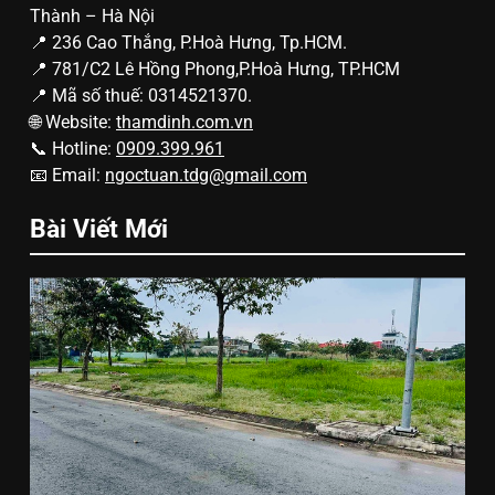
Thành – Hà Nội
📍 236 Cao Thắng, P.Hoà Hưng, Tp.HCM.
📍 781/C2 Lê Hồng Phong,P.Hoà Hưng, TP.HCM
📍 Mã số thuế: 0314521370.
🌐 Website:
thamdinh.com.vn
📞 Hotline:
0909.399.961
📧 Email:
ngoctuan.tdg@gmail.com
Bài Viết Mới