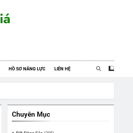
iá
HỒ SƠ NĂNG LỰC
LIÊN HỆ
Chuyên Mục