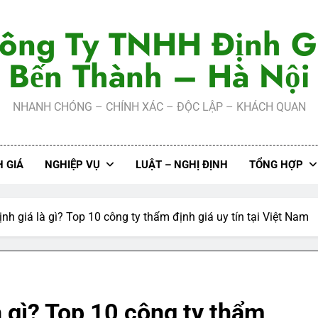
ông Ty TNHH Định G
Bến Thành – Hà Nội
NHANH CHÓNG – CHÍNH XÁC – ĐỘC LẬP – KHÁCH QUAN
 GIÁ
NGHIỆP VỤ
LUẬT – NGHỊ ĐỊNH
TỔNG HỢP
nh giá là gì? Top 10 công ty thẩm định giá uy tín tại Việt Nam
à gì? Top 10 công ty thẩm