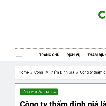
Skip
to
C
content
TRANG CHỦ
DỊCH VỤ
THẨM ĐỊNH
Home
Công Ty Thẩm Định Giá
Công ty thẩm đị
CÔNG TY THẨM ĐỊNH GIÁ
Công ty thẩm định giá l