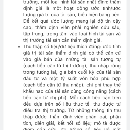
trường, một loại hình tài sản nhất định: thẩm
định giá là một hoạt động ước tính/ước
lượng giá trị của tài sản, biểu hiện bằng tiền.
Để kết quả ước lượng mang lại độ tin cậy
cao, thẩm định viên phải nghiên cứu sâu,
tập trung, trọng tâm vào loại hình tài sản và
thị trường tài sản cần thẩm định giá.
Thu thập số liệu/dữ liệu thích đáng: ước tính
giá trị tài sản thẩm định giá có thể căn cứ
vào giá bán của những tài sản tương tự
(cách tiếp cận từ thị trường), thu nhập ròng
trong tương lai, giá bán cuối kỳ của tài sản
đầu tư và một tỷ suất vốn hóa phù hợp
(cách tiếp cận từ thu nhập), chi phí thay thế
khấu hao của tài sản cùng công năng (cách
tiếp cận từ chị phí). Mỗi cách tiếp cận trên
đều dựa trên số liệu thực tế, thu được từ
điều tra thị trường. Từ những thông tin thu
thập được, thẩm định viên phân loại, phân
tích, diễn giải, kết nối số liệu; mô tả được
điểm cần cứu, đo lường số liệu về mặt