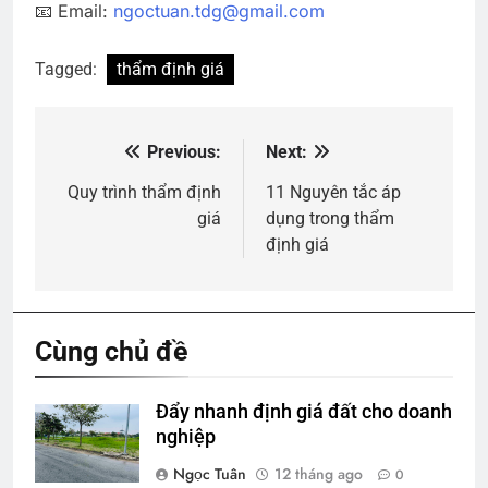
📧 Email:
ngoctuan.tdg@gmail.com
Tagged:
thẩm định giá
Previous:
Next:
Điều
hướng
Quy trình thẩm định
11 Nguyên tắc áp
giá
dụng trong thẩm
bài
định giá
viết
Cùng chủ đề
Đẩy nhanh định giá đất cho doanh
nghiệp
Ngọc Tuân
12 tháng ago
0