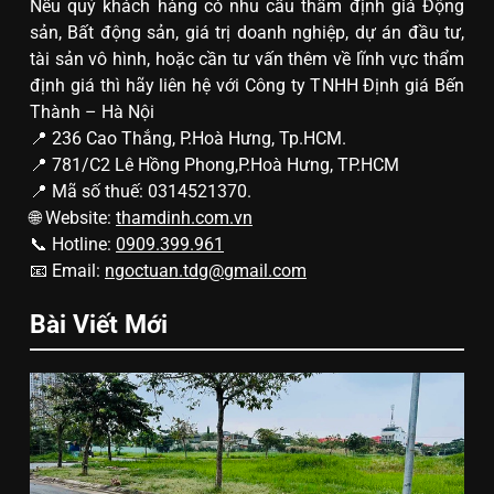
Nếu quý khách hàng có nhu cầu thẩm định giá Động
sản, Bất động sản, giá trị doanh nghiệp, dự án đầu tư,
tài sản vô hình, hoặc cần tư vấn thêm về lĩnh vực thẩm
định giá thì hãy liên hệ với Công ty TNHH Định giá Bến
Thành – Hà Nội
📍 236 Cao Thắng, P.Hoà Hưng, Tp.HCM.
📍 781/C2 Lê Hồng Phong,P.Hoà Hưng, TP.HCM
📍 Mã số thuế: 0314521370.
🌐 Website:
thamdinh.com.vn
📞 Hotline:
0909.399.961
📧 Email:
ngoctuan.tdg@gmail.com
Bài Viết Mới