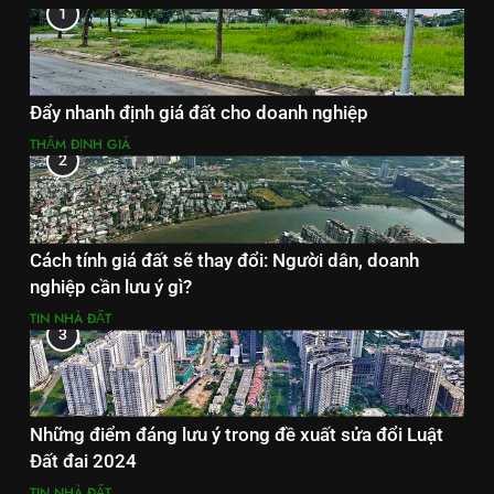
1
Đẩy nhanh định giá đất cho doanh nghiệp
THẨM ĐỊNH GIÁ
2
Cách tính giá đất sẽ thay đổi: Người dân, doanh
nghiệp cần lưu ý gì?
TIN NHÀ ĐẤT
3
Những điểm đáng lưu ý trong đề xuất sửa đổi Luật
Đất đai 2024
TIN NHÀ ĐẤT