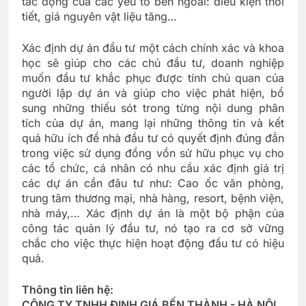
tác động của các yếu tố bên ngoài: điều kiện thời
tiết, giá nguyên vật liệu tăng…
Xác định dự án đầu tư một cách chính xác và khoa
học sẽ giúp cho các chủ đầu tư, doanh nghiệp
muốn đầu tư khắc phục được tính chủ quan của
người lập dự án và giúp cho việc phát hiện, bổ
sung những thiếu sót trong từng nội dung phân
tích của dự án, mang lại những thông tin và kết
quả hữu ích để nhà đầu tư có quyết định đúng đắn
trong việc sử dụng đồng vồn sử hữu phục vụ cho
các tổ chức, cá nhân có nhu cầu xác định giá trị
các dự án cần đâu tư như: Cao ốc văn phòng,
trung tâm thương mại, nhà hàng, resort, bệnh viện,
nhà máy,… Xác định dự án là một bộ phận của
công tác quản lý đầu tư, nó tạo ra cơ sở vững
chắc cho việc thực hiện hoạt động đầu tư có hiệu
quả.
Thông tin liên hệ:
CÔNG TY TNHH ĐỊNH GIÁ BẾN THÀNH - HÀ NỘI