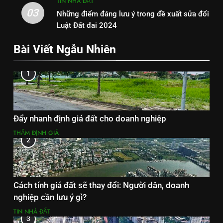
TIN NHÀ ĐẤT
03
Những điểm đáng lưu ý trong đề xuất sửa đổi
Luật Đất đai 2024
Bài Viết Ngẫu Nhiên
1
Đẩy nhanh định giá đất cho doanh nghiệp
THẨM ĐỊNH GIÁ
2
Cách tính giá đất sẽ thay đổi: Người dân, doanh
nghiệp cần lưu ý gì?
TIN NHÀ ĐẤT
3