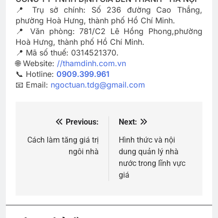
📍 Trụ sở chính: Số 236 đường Cao Thắng,
phường Hoà Hưng, thành phố Hồ Chí Minh.
📍 Văn phòng: 781/C2 Lê Hồng Phong,phường
Hoà Hưng, thành phố Hồ Chí Minh.
📍 Mã số thuế: 0314521370.
🌐 Website:
//thamdinh.com.vn
📞 Hotline:
0909.399.961
📧 Email:
ngoctuan.tdg@gmail.com
Previous:
Next:
Điều
hướng
Cách làm tăng giá trị
Hình thức và nội
ngôi nhà
dung quản lý nhà
bài
nước trong lĩnh vực
viết
giá