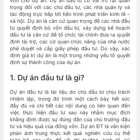
vốn cho dự án. Dự án đầu tư có vai trò rất quan
trọng đối với các chủ đầu tư, các nhà quản lý và
tác động trực tiếp tới tiến trình phát triển kinh tế –
xã hội. Dự án là căn cứ quan trọng để các nhà đầu
tư quyết định bỏ vốn đầu tư, xây dựng kế hoạch
đầu tư là căn cứ để tổ chức tài chính đưa ra quyết
định tài trợ, các cơ quan chức năng của nhà nước
phê duyệt và cấp giấy phép đầu tư. Do vậy, xác
định giá trị dự án là một trong những yếu tố quyết
định sự thành công của dự án.
1. Dự án đầu tư là gì?
Dự án đầu tư là tài liệu do chủ đầu tư chịu trách
nhiệm lập, trong đó trình một cách bày hết sức
đầy đủ và chi tiết các nội dung có liên quan đến
việc thực hiện đầu tư sau này nhằm mục đích
khẳng định được sự đúng đắn của chủ trương đầu
tư và hiệu quả của đồng vốn. Dự án ĐT là văn kiện
phản ánh trung thực kết quả nghiên cứu cụ thể
toàn bộ các vấn đề về: thị trường, kinh tế, kỹ