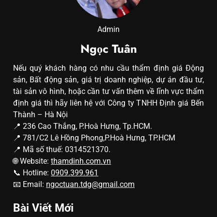
Admin
Ngọc Tuân
Nếu quý khách hàng có nhu cầu thẩm định giá Động
sản, Bất động sản, giá trị doanh nghiệp, dự án đầu tư,
tài sản vô hình, hoặc cần tư vấn thêm về lĩnh vực thẩm
định giá thì hãy liên hệ với Công ty TNHH Định giá Bến
Thành – Hà Nội
📍 236 Cao Thắng, P.Hoà Hưng, Tp.HCM.
📍 781/C2 Lê Hồng Phong,P.Hoà Hưng, TP.HCM
📍 Mã số thuế: 0314521370.
🌐 Website:
thamdinh.com.vn
📞 Hotline:
0909.399.961
📧 Email:
ngoctuan.tdg@gmail.com
Bài Viết Mới