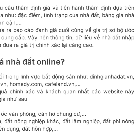
cầu thẩm định giá và tiến hành thẩm định dựa trên
gia như: đặc điểm, tình trạng của nhà đất, bảng giá nhà
lân cận,…
a ra báo cáo đánh giá cuối cùng về giá trị sơ bộ ước
cung cấp. Vậy nên thông tin, dữ liệu về nhà đất nhập
 đưa ra giá trị chính xác lại càng cao.
iá nhà đất online?
ổi trong lĩnh vực bất động sản như: dinhgianhadat.vn,
.vn, homedy.com, cafeland.vn,…
quả chính xác và khách quan nhất các website này
giá như sau
cao ốc văn phòng, căn hộ chung cư,…
ăm, đất nông nghiệp khác, đất lâm nghiệp, đất phi nông
yên dụng, đất hỗn hợp,…