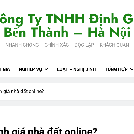
ông Ty TNHH Định G
Bến Thành – Hà Nội
NHANH CHÓNG – CHÍNH XÁC – ĐỘC LẬP – KHÁCH QUAN
 GIÁ
NGHIỆP VỤ
LUẬT – NGHỊ ĐỊNH
TỔNG HỢP
h giá nhà đất online?
̣nh giá nhà đất online?