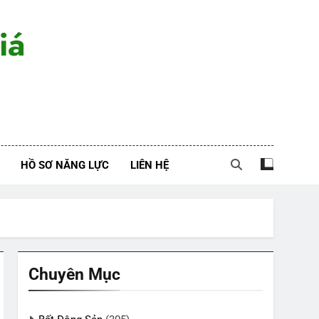
iá
HỒ SƠ NĂNG LỰC
LIÊN HỆ
Chuyên Mục