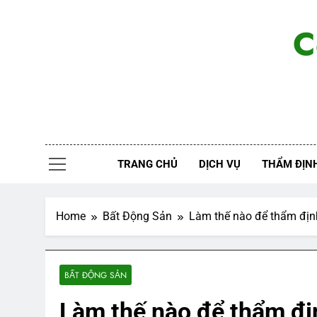
Skip
to
C
content
TRANG CHỦ
DỊCH VỤ
THẨM ĐỊNH
Home
Bất Động Sản
Làm thế nào để thẩm địn
BẤT ĐỘNG SẢN
Làm thế nào để thẩm đi