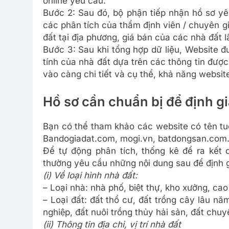
online yêu cầu.
Bước 2: Sau đó, bộ phận tiếp nhận hồ sơ yêu 
các phân tích của thẩm định viên / chuyên 
đất tại địa phương, giá bán của các nhà đất 
Bước 3: Sau khi tổng hợp dữ liệu, Website đư
tính của nhà đất dựa trên các thông tin được 
vào càng chi tiết và cụ thể, khả năng website
Hồ sơ cần chuẩn bị để định g
Bạn có thể tham khảo các website có tên tu
Bandogiadat.com, mogi.vn, batdongsan.com
Để tự động phân tích, thống kê để ra kết 
thường yêu cầu những nội dung sau để định 
(i) Về loại hình nhà đất:
– Loại nhà: nhà phố, biệt thự, kho xưởng, 
– Loại đất: đất thổ cư, đất trồng cây lâu n
nghiệp, đất nuôi trồng thủy hải sản, đất chu
(ii) Thông tin địa chỉ, vị trí nhà đất