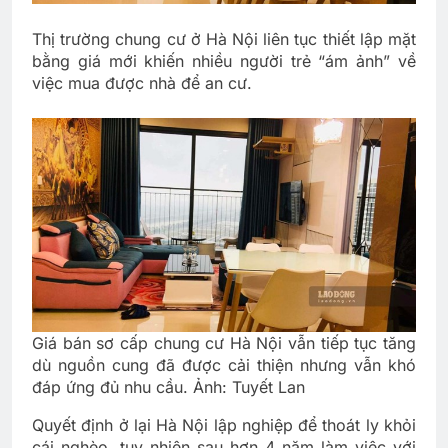
Thị trường chung cư ở Hà Nội liên tục thiết lập mặt
bằng giá mới khiến nhiều người trẻ “ám ảnh” về
việc mua được nhà để an cư.
Giá bán sơ cấp chung cư Hà Nội vẫn tiếp tục tăng
dù nguồn cung đã được cải thiện nhưng vẫn khó
đáp ứng đủ nhu cầu. Ảnh: Tuyết Lan
Quyết định ở lại Hà Nội lập nghiệp để thoát ly khỏi
cái nghèo, tuy nhiên sau hơn 4 năm làm việc với