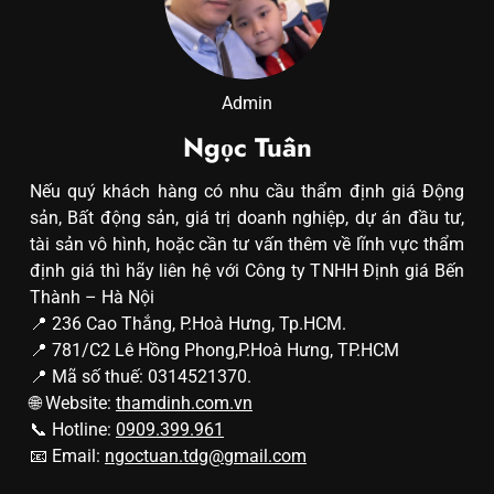
Admin
Ngọc Tuân
Nếu quý khách hàng có nhu cầu thẩm định giá Động
sản, Bất động sản, giá trị doanh nghiệp, dự án đầu tư,
tài sản vô hình, hoặc cần tư vấn thêm về lĩnh vực thẩm
định giá thì hãy liên hệ với Công ty TNHH Định giá Bến
Thành – Hà Nội
📍 236 Cao Thắng, P.Hoà Hưng, Tp.HCM.
📍 781/C2 Lê Hồng Phong,P.Hoà Hưng, TP.HCM
📍 Mã số thuế: 0314521370.
🌐 Website:
thamdinh.com.vn
📞 Hotline:
0909.399.961
📧 Email:
ngoctuan.tdg@gmail.com