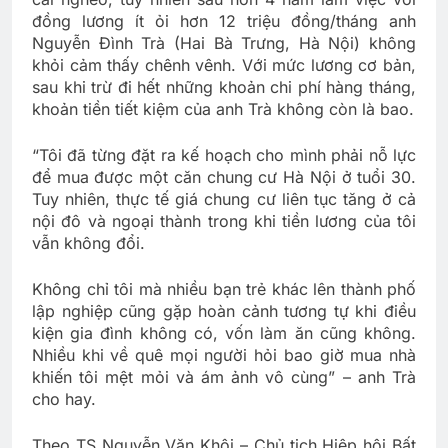
đồng lương ít ỏi hơn 12 triệu đồng/tháng anh
Nguyễn Đình Trà (Hai Bà Trưng, Hà Nội) không
khỏi cảm thấy chênh vênh. Với mức lương cơ bản,
sau khi trừ đi hết những khoản chi phí hàng tháng,
khoản tiền tiết kiệm của anh Trà không còn là bao.
“Tôi đã từng đặt ra kế hoạch cho mình phải nỗ lực
để mua được một căn chung cư Hà Nội ở tuổi 30.
Tuy nhiên, thực tế giá chung cư liên tục tăng ở cả
nội đô và ngoại thành trong khi tiền lương của tôi
vẫn không đổi.
Không chỉ tôi mà nhiều bạn trẻ khác lên thành phố
lập nghiệp cũng gặp hoàn cảnh tương tự khi điều
kiện gia đình không có, vốn làm ăn cũng không.
Nhiều khi về quê mọi người hỏi bao giờ mua nhà
khiến tôi mệt mỏi và ám ảnh vô cùng” – anh Trà
cho hay.
Theo TS Nguyễn Văn Khôi – Chủ tịch Hiệp hội Bất