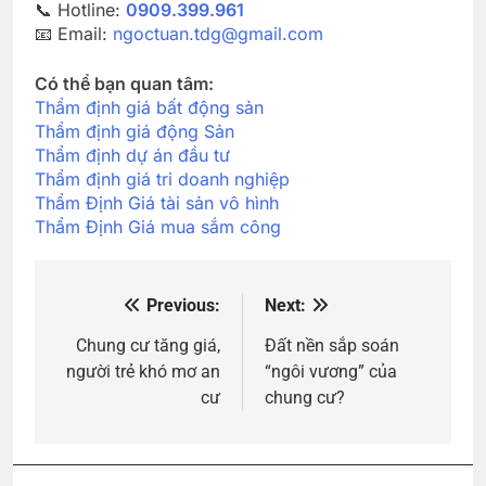
📞 Hotline:
0909.399.961
📧 Email:
ngoctuan.tdg@gmail.com
Có thể bạn quan tâm:
Thẩm định giá bất động sản
Thẩm định giá động Sản
Thẩm định dự án đầu tư
Thẩm định giá tri doanh nghiệp
Thẩm Định Giá tài sản vô hình
Thẩm Định Giá mua sắm công
Previous:
Next:
Điều
hướng
Chung cư tăng giá,
Đất nền sắp soán
người trẻ khó mơ an
“ngôi vương” của
bài
cư
chung cư?
viết