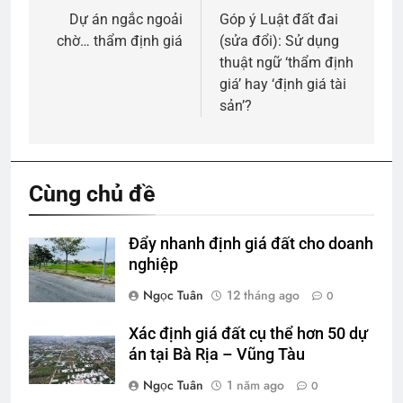
hướng
Dự án ngắc ngoải
Góp ý Luật đất đai
chờ… thẩm định giá
(sửa đổi): Sử dụng
bài
thuật ngữ ‘thẩm định
viết
giá’ hay ‘định giá tài
sản’?
Cùng chủ đề
Đẩy nhanh định giá đất cho doanh
nghiệp
Ngọc Tuân
12 tháng ago
0
Xác định giá đất cụ thể hơn 50 dự
án tại Bà Rịa – Vũng Tàu
Ngọc Tuân
1 năm ago
0