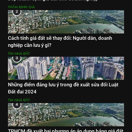
THẨM ĐỊNH GIÁ
2
Cách tính giá đất sẽ thay đổi: Người dân, doanh
nghiệp cần lưu ý gì?
TIN NHÀ ĐẤT
3
Những điểm đáng lưu ý trong đề xuất sửa đổi Luật
Đất đai 2024
TIN NHÀ ĐẤT
4
TPHCM đề xuất hai phương án áp dụng bảng giá đất