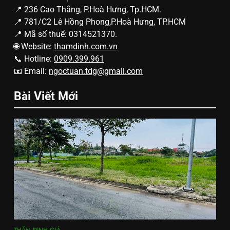
📍 236 Cao Thắng, P.Hoà Hưng, Tp.HCM.
📍 781/C2 Lê Hồng Phong,P.Hoà Hưng, TP.HCM
📍 Mã số thuế: 0314521370.
🌐 Website:
thamdinh.com.vn
📞 Hotline:
0909.399.961
📧 Email:
ngoctuan.tdg@gmail.com
Bài Viết Mới
THẨM ĐỊNH GIÁ