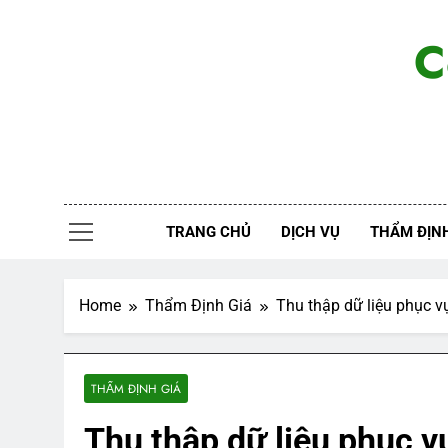
Skip
to
C
content
TRANG CHỦ
DỊCH VỤ
THẨM ĐỊNH
Home
Thẩm Định Giá
Thu thập dữ liệu phục vụ
THẨM ĐỊNH GIÁ
Thu thập dữ liệu phục v