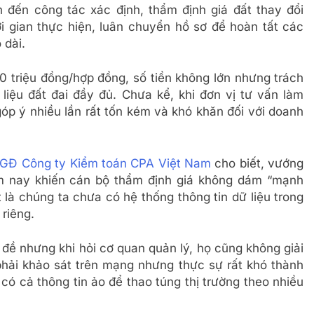
n đến công tác xác định, thẩm định giá đất thay đổi
i gian thực hiện, luân chuyển hồ sơ để hoàn tất các
 dài.
70 triệu đồng/hợp đồng, số tiền không lớn nhưng trách
liệu đất đai đầy đủ. Chưa kể, khi đơn vị tư vấn làm
óp ý nhiều lần rất tốn kém và khó khăn đối với doanh
GĐ Công ty Kiểm toán CPA Việt Nam
cho biết, vướng
m nay khiến cán bộ thẩm định giá không dám “mạnh
t là chúng ta chưa có hệ thống thông tin dữ liệu trong
 riêng.
n đề nhưng khi hỏi cơ quan quản lý, họ cũng không giải
 phải khảo sát trên mạng nhưng thực sự rất khó thành
có cả thông tin ảo để thao túng thị trường theo nhiều