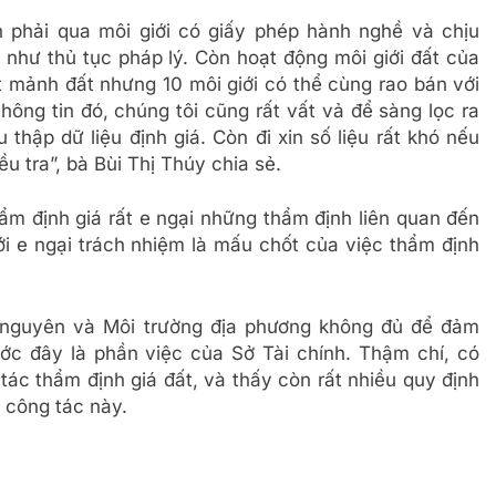
phải qua môi giới có giấy phép hành nghề và chịu
g như thủ tục pháp lý. Còn hoạt động môi giới đất của
mảnh đất nhưng 10 môi giới có thể cùng rao bán với
ông tin đó, chúng tôi cũng rất vất vả để sàng lọc ra
thập dữ liệu định giá. Còn đi xin số liệu rất khó nếu
 tra”, bà Bùi Thị Thúy chia sẻ.
ẩm định giá rất e ngại những thẩm định liên quan đến
ới e ngại trách nhiệm là mấu chốt của việc thẩm định
i nguyên và Môi trường địa phương không đủ để đảm
rước đây là phần việc của Sở Tài chính. Thậm chí, có
ác thẩm định giá đất, và thấy còn rất nhiều quy định
 công tác này.