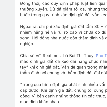
Đồng thời, các quy định pháp luật liên qua
thường xuyên. Dù đã giảm tối đa, nhưng thờ
bước trong quy trình xác định giá đất vẫn kéo
Ngoài ra, chi phí xác định giá đất tầm 30 – 
nhiệm nặng nề và rủi ro cao vì chưa có dữ 
xong, Hội đồng nhà nước còn thẩm định và g
nghiệp.
Chia sẻ với Reatimes, bà Bùi Thị Thúy,
Phó T
mắc định giá đất đã kéo dài hàng chục nă
tay” khi định giá đất. Vấn đề quan trọng nhấ
thẩm định nói chung và thẩm định đất đai nói
“Trong quá trình định giá phát sinh nhiều vấ
đáp được. Khi định giá đất, chúng tôi cũng
công, vì bên cạnh những thông tin xác thực, 
mục đích khác nhau.