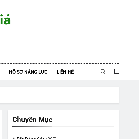
iá
HỒ SƠ NĂNG LỰC
LIÊN HỆ
Chuyên Mục