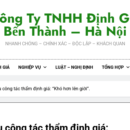
ông Ty TNHH Định G
Bến Thành – Hà Nội
NHANH CHÓNG – CHÍNH XÁC – ĐỘC LẬP – KHÁCH QUAN
 GIÁ
NGHIỆP VỤ
LUẬT – NGHỊ ĐỊNH
TỔNG HỢP
 công tác thẩm định giá: “Khó hơn lên giời”.
ụ công tác thẩm định giá: