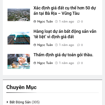
Xác định giá đất cụ thể hơn 50 dự
án tại Bà Rịa – Vũng Tàu
Ngọc Tuân
1 năm ago
0
Hàng loạt dự án bất động sản vẫn
‘tê liệt’ vì định giá đất
Ngọc Tuân
1 năm ago
0
Thẩm định giá dự toán gói thầu.
Ngọc Tuân
1 năm ago
0
Chuyên Mục
Bất Động Sản
(305)