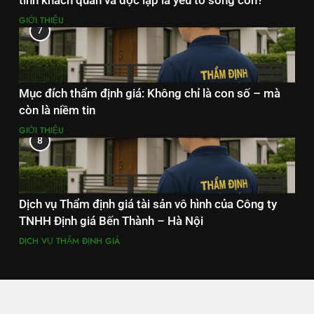
tính khách quan và độc lập là yếu tố sống còn?
GIỚI THIỆU
7
Mục đích thẩm định giá: Không chỉ là con số – mà
còn là niềm tin
GIỚI THIỆU
8
Dịch vụ Thẩm định giá tài sản vô hình của Công ty
TNHH Định giá Bến Thành – Hà Nội
DỊCH VỤ THẨM ĐỊNH GIÁ