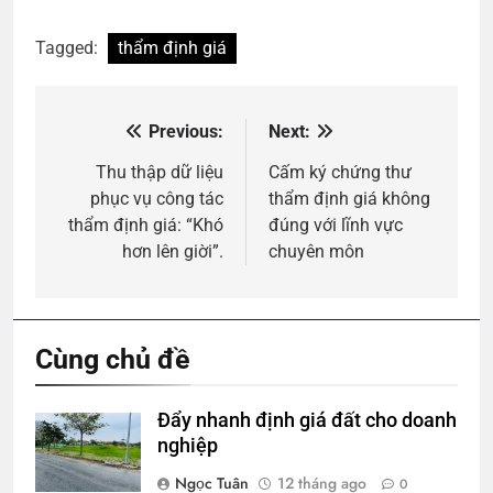
Tagged:
thẩm định giá
Previous:
Next:
Điều
hướng
Thu thập dữ liệu
Cấm ký chứng thư
phục vụ công tác
thẩm định giá không
bài
thẩm định giá: “Khó
đúng với lĩnh vực
viết
hơn lên giời”.
chuyên môn
Cùng chủ đề
Đẩy nhanh định giá đất cho doanh
nghiệp
Ngọc Tuân
12 tháng ago
0