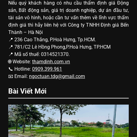
Nếu quý khách hàng có nhu cầu thẩm định giá Động
sản, Bất động sản, giá trị doanh nghiệp, dự án đầu tư,
tài sản vô hình, hoặc cần tư vấn thêm về lĩnh vực thẩm
định giá thì hãy liên hệ với Công ty TNHH Định giá Bến
Thành – Hà Nội
📍 236 Cao Thắng, P.Hoà Hưng, Tp.HCM.
📍 781/C2 Lê Hồng Phong,P.Hoà Hưng, TP.HCM
📍 Mã số thuế: 0314521370.
🌐 Website:
thamdinh.com.vn
📞 Hotline:
0909.399.961
📧 Email:
ngoctuan.tdg@gmail.com
Bài Viết Mới