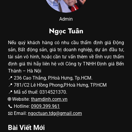
Admin
Ngọc Tuân
Nếu quý khách hàng có nhu cầu thẩm định giá Động
sản, Bất động sản, giá trị doanh nghiệp, dự án đầu tư,
tài sản vô hình, hoặc cần tư vấn thêm về lĩnh vực thẩm
định giá thì hãy liên hệ với Công ty TNHH Định giá Bến
Thành – Hà Nội
📍 236 Cao Thắng, P.Hoà Hưng, Tp.HCM.
📍 781/C2 Lê Hồng Phong,P.Hoà Hưng, TP.HCM
📍 Mã số thuế: 0314521370.
🌐 Website:
thamdinh.com.vn
📞 Hotline:
0909.399.961
📧 Email:
ngoctuan.tdg@gmail.com
Bài Viết Mới