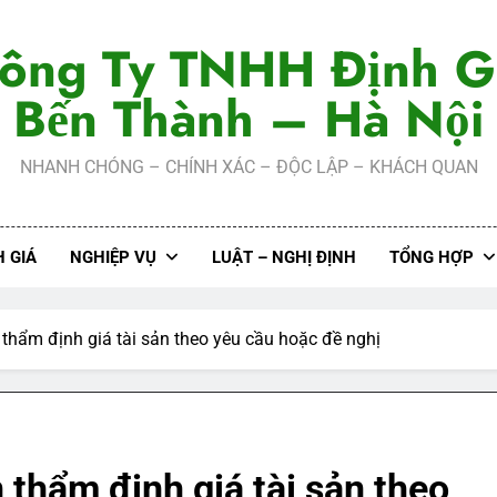
ông Ty TNHH Định G
Bến Thành – Hà Nội
NHANH CHÓNG – CHÍNH XÁC – ĐỘC LẬP – KHÁCH QUAN
 GIÁ
NGHIỆP VỤ
LUẬT – NGHỊ ĐỊNH
TỔNG HỢP
 thẩm định giá tài sản theo yêu cầu hoặc đề nghị
 thẩm định giá tài sản theo