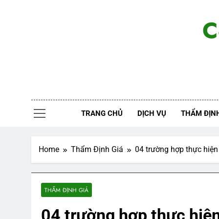
Skip
to
C
content
TRANG CHỦ
DỊCH VỤ
THẨM ĐỊNH
Home
Thẩm Định Giá
04 trường hợp thực hiện
THẨM ĐỊNH GIÁ
04 trường hợp thực hiện