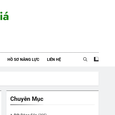
iá
HỒ SƠ NĂNG LỰC
LIÊN HỆ
Chuyên Mục