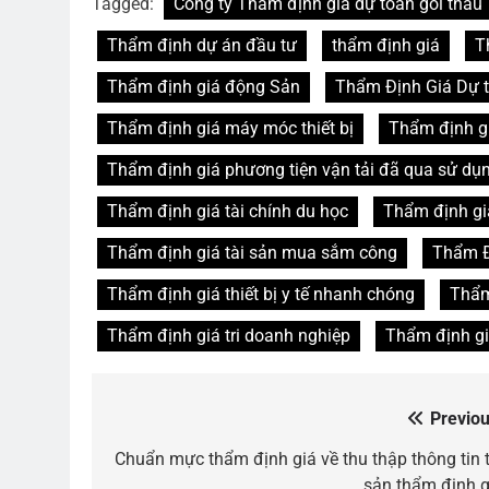
Tagged:
Công ty Thẩm định giá dự toán gói thầu
Thẩm định dự án đầu tư
thẩm định giá
T
Thẩm định giá động Sản
Thẩm Định Giá Dự 
Thẩm định giá máy móc thiết bị
Thẩm định g
Thẩm định giá phương tiện vận tải đã qua sử dụ
Thẩm định giá tài chính du học
Thẩm định giá
Thẩm định giá tài sản mua sắm công
Thẩm Đị
Thẩm định giá thiết bị y tế nhanh chóng
Thẩm 
Thẩm định giá tri doanh nghiệp
Thẩm định gi
Previou
Điều
hướng
Chuẩn mực thẩm định giá về thu thập thông tin t
sản thẩm định g