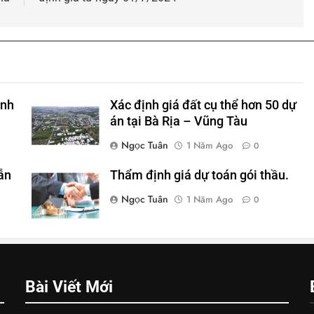
anh
Xác định giá đất cụ thể hơn 50 dự
án tại Bà Rịa – Vũng Tàu
Ngọc Tuân
1 Năm Ago
0
ẫn
Thẩm định giá dự toán gói thầu.
Ngọc Tuân
1 Năm Ago
0
Bài Viết Mới