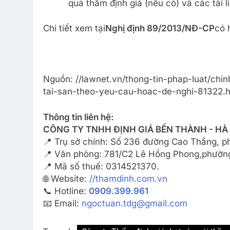
quả thẩm định giá (nếu có) và các tài l
Chi tiết xem tại
Nghị định 89/2013/NĐ-CP
có 
Nguồn: //lawnet.vn/thong-tin-phap-luat/chi
tai-san-theo-yeu-cau-hoac-de-nghi-81322.h
Thông tin liên hệ:
CÔNG TY TNHH ĐỊNH GIÁ BẾN THÀNH - HÀ
📍 Trụ sở chính: Số 236 đường Cao Thắng, 
📍 Văn phòng: 781/C2 Lê Hồng Phong,phường
📍 Mã số thuế: 0314521370.
🌐 Website:
//thamdinh.com.vn
📞 Hotline:
0909.399.961
📧 Email:
ngoctuan.tdg@gmail.com