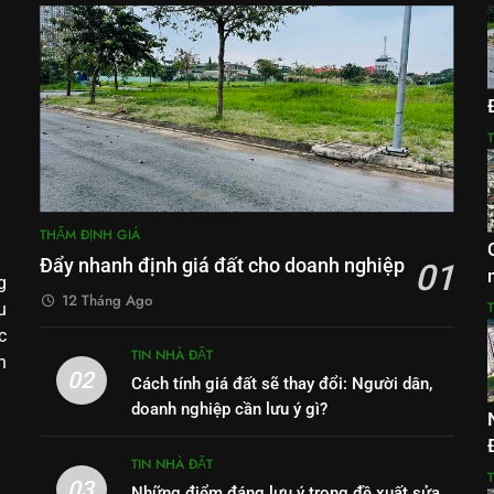
THẨM ĐỊNH GIÁ
Đẩy nhanh định giá đất cho doanh nghiệp
01
g
12 Tháng Ago
u
c
TIN NHÀ ĐẤT
h
02
Cách tính giá đất sẽ thay đổi: Người dân,
doanh nghiệp cần lưu ý gì?
TIN NHÀ ĐẤT
03
Những điểm đáng lưu ý trong đề xuất sửa