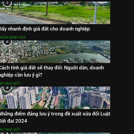
1
Đẩy nhanh định giá đất cho doanh nghiệp
THẨM ĐỊNH GIÁ
2
Cách tính giá đất sẽ thay đổi: Người dân, doanh
nghiệp cần lưu ý gì?
TIN NHÀ ĐẤT
3
Những điểm đáng lưu ý trong đề xuất sửa đổi Luật
Đất đai 2024
TIN NHÀ ĐẤT
4