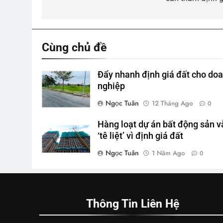
bài
viết
Cùng chủ đề
Đẩy nhanh định giá đất cho do
nghiệp
Ngọc Tuân
12 Tháng Ago
0
Hàng loạt dự án bất động sản v
‘tê liệt’ vì định giá đất
Ngọc Tuân
1 Năm Ago
0
Thông Tin Liên Hệ