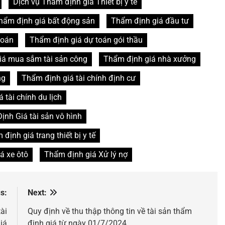
Dịch vụ Thẩm định giá Thiết bị y tế
hẩm định giá bất động sản
Thẩm định giá đầu tư
toán
Thẩm định giá dự toán gói thầu
iá mua sắm tài sản công
Thẩm định giá nhà xưởng
ng
Thẩm định giá tài chính định cư
 tài chính du lịch
nh Giá tài sản vô hình
định giá trang thiết bị y tế
á xe ôtô
Thẩm định giá Xử lý nợ
s:
Next:
ài
Quy định về thu thập thông tin về tài sản thẩm
iá
định giá từ ngày 01/7/2024