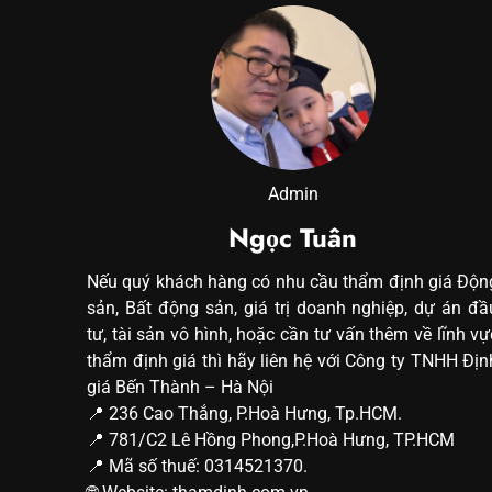
Admin
Ngọc Tuân
Nếu quý khách hàng có nhu cầu thẩm định giá Độn
sản, Bất động sản, giá trị doanh nghiệp, dự án đầ
tư, tài sản vô hình, hoặc cần tư vấn thêm về lĩnh vự
thẩm định giá thì hãy liên hệ với Công ty TNHH Địn
giá Bến Thành – Hà Nội
📍 236 Cao Thắng, P.Hoà Hưng, Tp.HCM.
📍 781/C2 Lê Hồng Phong,P.Hoà Hưng, TP.HCM
📍 Mã số thuế: 0314521370.