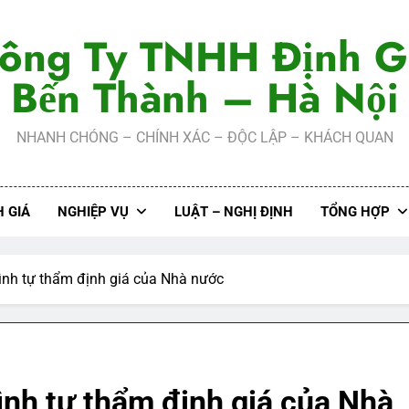
ông Ty TNHH Định G
Bến Thành – Hà Nội
NHANH CHÓNG – CHÍNH XÁC – ĐỘC LẬP – KHÁCH QUAN
 GIÁ
NGHIỆP VỤ
LUẬT – NGHỊ ĐỊNH
TỔNG HỢP
ình tự thẩm định giá của Nhà nước
ình tự thẩm định giá của Nhà