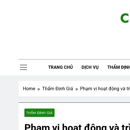
Skip
to
C
content
TRANG CHỦ
DỊCH VỤ
THẨM ĐỊNH
Home
Thẩm Định Giá
Phạm vi hoạt động và tr
THẨM ĐỊNH GIÁ
Phạm vi hoạt động và tr