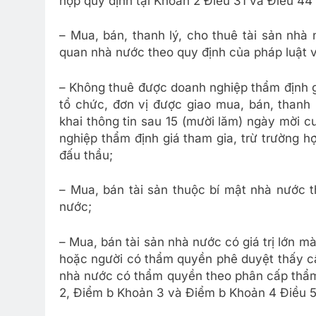
hợp quy định tại Khoản 2 Điều 31 và Điều 44 
– Mua, bán, thanh lý, cho thuê tài sản nhà
quan nhà nước theo quy định của pháp luật v
– Không thuê được doanh nghiệp thẩm định gi
tổ chức, đơn vị được giao mua, bán, thanh 
khai thông tin sau 15 (mười lăm) ngày mời 
nghiệp thẩm định giá tham gia, trừ trường h
đấu thầu;
– Mua, bán tài sản thuộc bí mật nhà nước 
nước;
– Mua, bán tài sản nhà nước có giá trị lớn m
hoặc người có thẩm quyền phê duyệt thấy cầ
nhà nước có thẩm quyền theo phân cấp thẩm 
2, Điểm b Khoản 3 và Điểm b Khoản 4 Điều 5