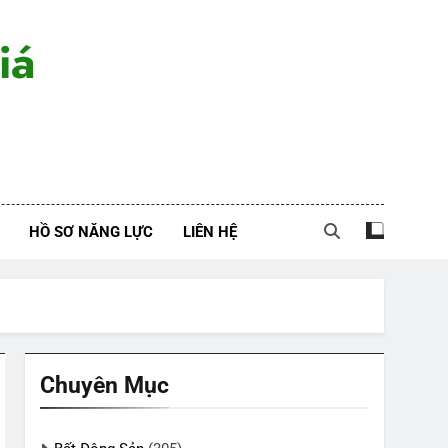
iá
HỒ SƠ NĂNG LỰC
LIÊN HỆ
Chuyên Mục