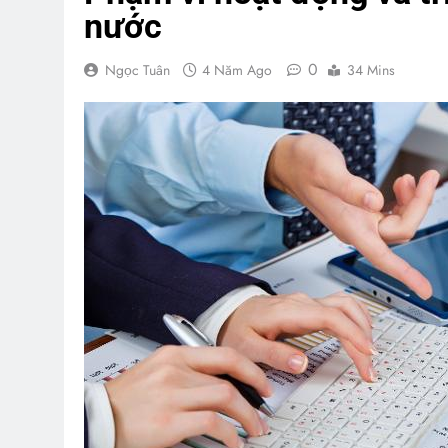
nước
0
Ngọc Tuân
4 Năm Ago
34 Mins