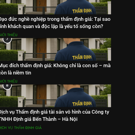
Đạo đức nghề nghiệp trong thẩm định giá: Tại sao
tính khách quan và độc lập là yếu tố sống còn?
IỚI THIỆU
7
Mục đích thẩm định giá: Không chỉ là con số – mà
còn là niềm tin
IỚI THIỆU
8
Dịch vụ Thẩm định giá tài sản vô hình của Công ty
TNHH Định giá Bến Thành – Hà Nội
DỊCH VỤ THẨM ĐỊNH GIÁ