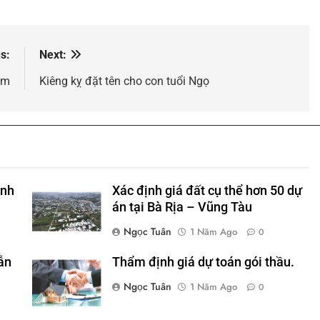
s:
Next:
ăm
Kiêng kỵ đặt tên cho con tuổi Ngọ
anh
Xác định giá đất cụ thể hơn 50 dự
án tại Bà Rịa – Vũng Tàu
Ngọc Tuân
1 Năm Ago
0
ẫn
Thẩm định giá dự toán gói thầu.
Ngọc Tuân
1 Năm Ago
0