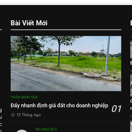
Bài Viết Mới
THẨM ĐỊNH GIÁ
Đẩy nhanh định giá đất cho doanh nghiệp
01
g
12 Tháng Ago
u
c
TIN NHÀ ĐẤT
h