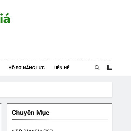
iá
HỒ SƠ NĂNG LỰC
LIÊN HỆ
Chuyên Mục