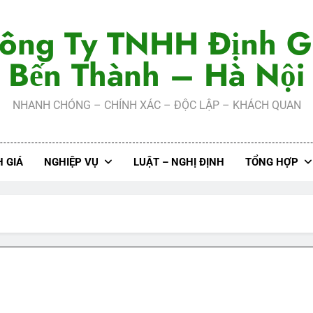
ông Ty TNHH Định G
Bến Thành – Hà Nội
NHANH CHÓNG – CHÍNH XÁC – ĐỘC LẬP – KHÁCH QUAN
 GIÁ
NGHIỆP VỤ
LUẬT – NGHỊ ĐỊNH
TỔNG HỢP