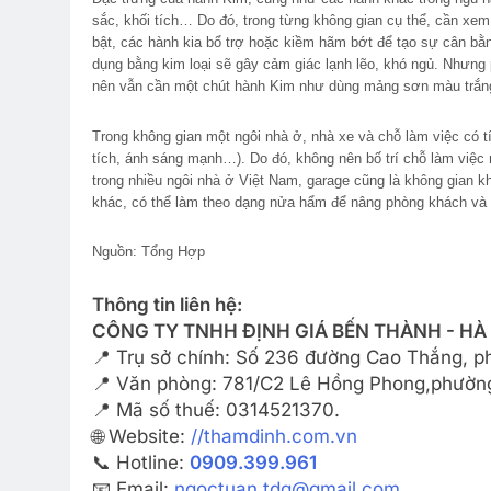
sắc, khối tích… Do đó, trong từng không gian cụ thể, cần xem
bật, các hành kia bổ trợ hoặc kiềm hãm bớt để tạo sự cân bằn
dụng bằng kim loại sẽ gây cảm giác lạnh lẽo, khó ngủ. Nhưng
nên vẫn cần một chút hành Kim như dùng mảng sơn màu trắng
Trong không gian một ngôi nhà ở, nhà xe và chỗ làm việc có t
tích, ánh sáng mạnh…). Do đó, không nên bố trí chỗ làm việc 
trong nhiều ngôi nhà ở Việt Nam, garage cũng là không gian kh
khác, có thể làm theo dạng nửa hẩm để nâng phòng khách và 
Nguồn: Tổng Hợp
Thông tin liên hệ:
CÔNG TY TNHH ĐỊNH GIÁ BẾN THÀNH - HÀ
📍 Trụ sở chính: Số 236 đường Cao Thắng, 
📍 Văn phòng: 781/C2 Lê Hồng Phong,phường
📍 Mã số thuế: 0314521370.
🌐 Website:
//thamdinh.com.vn
📞 Hotline:
0909.399.961
📧 Email:
ngoctuan.tdg@gmail.com