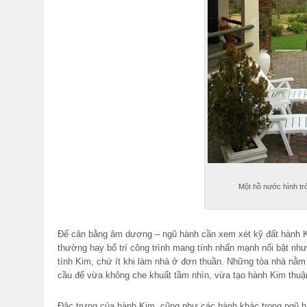
Một hồ nước hình tr
Để cân bằng âm dương – ngũ hành cần xem xét kỹ đất hành Kim
thường hay bố trí công trình mang tính nhấn mạnh nổi bật nh
tính Kim, chứ ít khi làm nhà ở đơn thuần. Những tòa nhà nằ
cầu để vừa không che khuất tầm nhìn, vừa tạo hành Kim thuận 
Đặc trưng của hành Kim, cũng như các hành khác trong ngũ h