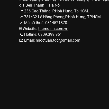
giá Bến Thành – Hà Nội
📍 236 Cao Thắng, P.Hoà Hưng, Tp.HCM.
📍 781/C2 Lê Hồng Phong,P.Hoà Hưng, TP.HCM
📍 Mã số thuế: 0314521370.
🌐 Website:
thamdinh.com.vn
📞 Hotline:
0909.399.961
📧 Email:
ngoctuan.tdg@gmail.com