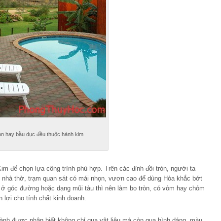
òn hay bầu dục đều thuộc hành kim
 để chọn lựa công trình phù hợp. Trên các đỉnh đồi tròn, người ta
ư nhà thờ, trạm quan sát có mái nhọn, vươn cao để dùng Hỏa khắc bớt
m ở góc đường hoặc dạng mũi tàu thì nên làm bo tròn, có vòm hay chỏm
lợi cho tính chất kinh doanh.
ành được nhận biết không chỉ qua vật liệu mà còn qua hình dáng, màu