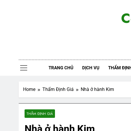
Skip
to
C
content
TRANG CHỦ
DỊCH VỤ
THẨM ĐỊNH
Home
Thẩm Định Giá
Nhà ở hành Kim
THẨM ĐỊNH GIÁ
Nhà ở hành Kim