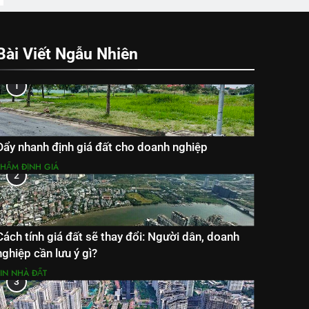
Bài Viết Ngẫu Nhiên
1
Đẩy nhanh định giá đất cho doanh nghiệp
THẨM ĐỊNH GIÁ
2
Cách tính giá đất sẽ thay đổi: Người dân, doanh
nghiệp cần lưu ý gì?
TIN NHÀ ĐẤT
3