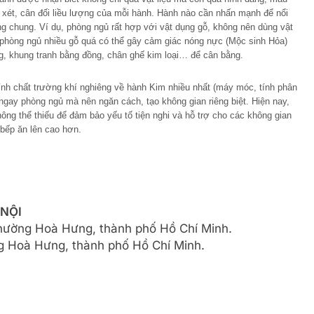
 xét, cân đối liều lượng của mỗi hành. Hành nào cần nhấn mạnh để nổi
g chung. Ví dụ, phòng ngủ rất hợp với vật dụng gỗ, không nên dùng vật
 phòng ngủ nhiều gỗ quá có thể gây cảm giác nóng nực (Mộc sinh Hỏa)
, khung tranh bằng đồng, chân ghế kim loại… để cân bằng.
ính chất trường khí nghiêng về hành Kim nhiều nhất (máy móc, tính phân
ngay phòng ngủ mà nên ngăn cách, tạo không gian riêng biệt. Hiện nay,
ông thể thiếu để đảm bảo yếu tố tiện nghi và hỗ trợ cho các không gian
bếp ăn lên cao hơn.
 NỘI
phường Hoà Hưng, thành phố Hồ Chí Minh.
 Hoà Hưng, thành phố Hồ Chí Minh.