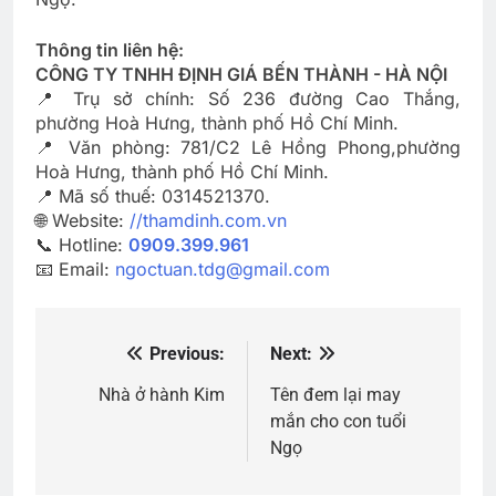
Thông tin liên hệ:
CÔNG TY TNHH ĐỊNH GIÁ BẾN THÀNH - HÀ NỘI
📍 Trụ sở chính: Số 236 đường Cao Thắng,
phường Hoà Hưng, thành phố Hồ Chí Minh.
📍 Văn phòng: 781/C2 Lê Hồng Phong,phường
Hoà Hưng, thành phố Hồ Chí Minh.
📍 Mã số thuế: 0314521370.
🌐 Website:
//thamdinh.com.vn
📞 Hotline:
0909.399.961
📧 Email:
ngoctuan.tdg@gmail.com
Previous:
Next:
Điều
hướng
Nhà ở hành Kim
Tên đem lại may
mắn cho con tuổi
bài
Ngọ
viết