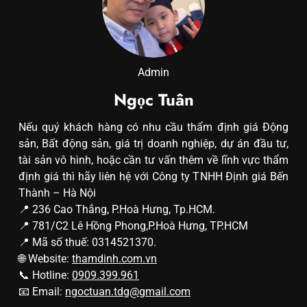
Admin
Ngọc Tuân
Nếu quý khách hàng có nhu cầu thẩm định giá Động
sản, Bất động sản, giá trị doanh nghiệp, dự án đầu tư,
tài sản vô hình, hoặc cần tư vấn thêm về lĩnh vực thẩm
định giá thì hãy liên hệ với Công ty TNHH Định giá Bến
Thành – Hà Nội
📍 236 Cao Thắng, P.Hoà Hưng, Tp.HCM.
📍 781/C2 Lê Hồng Phong,P.Hoà Hưng, TP.HCM
📍 Mã số thuế: 0314521370.
🌐 Website:
thamdinh.com.vn
📞 Hotline:
0909.399.961
📧 Email:
ngoctuan.tdg@gmail.com