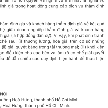
à làm rõ hơn quyền và nghĩa vụ mà nhất là nghĩa vụ
ịnh giá trong hoạt động cung cấp dịch vụ thẩm định
thẩm định giá và khách hàng thẩm định giá về kết quả
 hệ giữa doanh nghiệp thẩm định giá và khách hàng
giá (là hợp đồng dân sự). Vì vậy, khi phát sinh tranh
hế sau: (i) thương lượng, hòa giải trên cơ sở những
i) giải quyết bằng trọng tài thương mại; (iii) khởi kiện
tạo điều kiện cho các bên và làm rõ cơ chế giải quyết
iều để dẫn chiếu các quy định hiện hành để thực hiện
 NỘI
phường Hoà Hưng, thành phố Hồ Chí Minh.
 Hoà Hưng, thành phố Hồ Chí Minh.