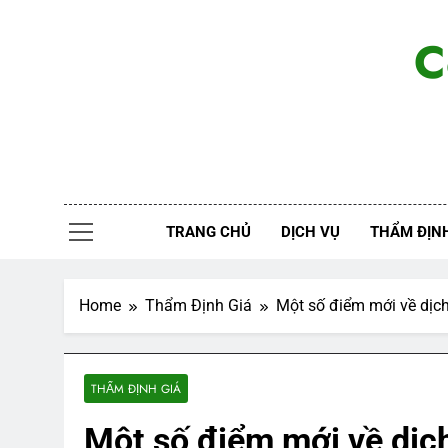
Skip
to
C
content
TRANG CHỦ
DỊCH VỤ
THẨM ĐỊNH
Home
Thẩm Định Giá
Một số điểm mới về dịch
THẨM ĐỊNH GIÁ
Một số điểm mới về dịch