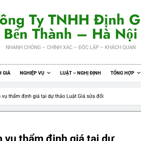
ông Ty TNHH Định G
Bến Thành – Hà Nội
NHANH CHÓNG – CHÍNH XÁC – ĐỘC LẬP – KHÁCH QUAN
 GIÁ
NGHIỆP VỤ
LUẬT – NGHỊ ĐỊNH
TỔNG HỢP
 vụ thẩm định giá tại dự thảo Luật Giá sửa đổi
 vụ thẩm định giá tại dự