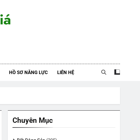
iá
HỒ SƠ NĂNG LỰC
LIÊN HỆ
Chuyên Mục