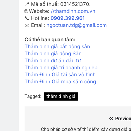
📍 Mã số thuế: 0314521370.
🌐 Website:
//thamdinh.com.vn
📞 Hotline:
0909.399.961
📧 Email:
ngoctuan.tdg@gmail.com
Có thể bạn quan tâm:
Thẩm định giá bất động sản
Thẩm định giá động Sản
Thẩm định dự án đầu tư
Thẩm định giá tri doanh nghiệp
Thẩm Định Giá tài sản vô hình
Thẩm Định Giá mua sắm công
Tagged:
thẩm định giá
Previou
Điều
hướng
Cho phép cơ sở y tế thí điểm xây dựng giá g