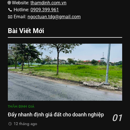
🌐 Website:
thamdinh.com.vn
📞 Hotline:
0909.399.961
📧 Email:
ngoctuan.tdg@gmail.com
Bài Viết Mới
THẨM ĐỊNH GIÁ
Đẩy nhanh định giá đất cho doanh nghiệp
01
12 tháng ago