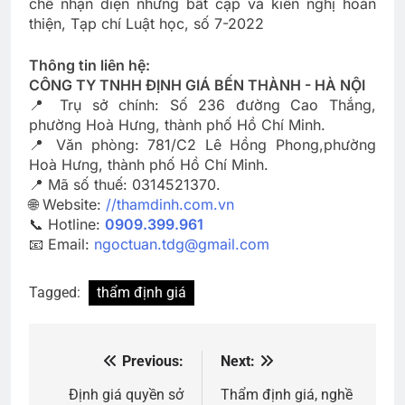
chế nhận diện những bất cập và kiến nghị hoàn
thiện, Tạp chí Luật học, số 7-2022
Thông tin liên hệ:
CÔNG TY TNHH ĐỊNH GIÁ BẾN THÀNH - HÀ NỘI
📍 Trụ sở chính: Số 236 đường Cao Thắng,
phường Hoà Hưng, thành phố Hồ Chí Minh.
📍 Văn phòng: 781/C2 Lê Hồng Phong,phường
Hoà Hưng, thành phố Hồ Chí Minh.
📍 Mã số thuế: 0314521370.
🌐 Website:
//thamdinh.com.vn
📞 Hotline:
0909.399.961
📧 Email:
ngoctuan.tdg@gmail.com
Tagged:
thẩm định giá
Previous:
Next:
Điều
hướng
Định giá quyền sở
Thẩm định giá, nghề