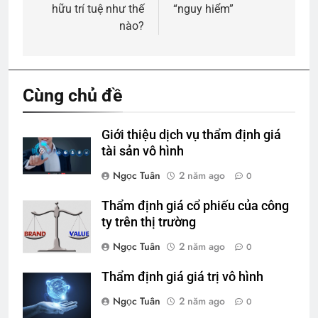
hữu trí tuệ như thế
“nguy hiểm”
bài
nào?
viết
Cùng chủ đề
Giới thiệu dịch vụ thẩm định giá
tài sản vô hình
Ngọc Tuân
2 năm ago
0
Thẩm định giá cổ phiếu của công
ty trên thị trường
Ngọc Tuân
2 năm ago
0
Thẩm định giá giá trị vô hình
Ngọc Tuân
2 năm ago
0