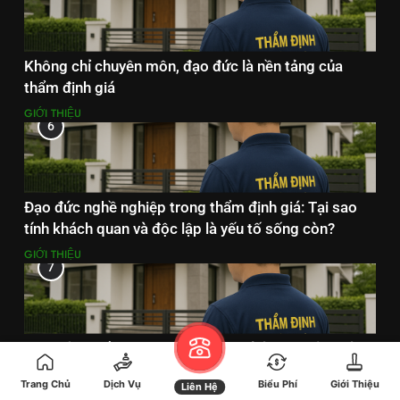
Không chỉ chuyên môn, đạo đức là nền tảng của
thẩm định giá
GIỚI THIỆU
6
Đạo đức nghề nghiệp trong thẩm định giá: Tại sao
tính khách quan và độc lập là yếu tố sống còn?
GIỚI THIỆU
7
Mục đích thẩm định giá: Không chỉ là con số – mà
còn là niềm tin
Trang Chủ
Dịch Vụ
Biểu Phí
Giới Thiệu
Liên Hệ
GIỚI THIỆU