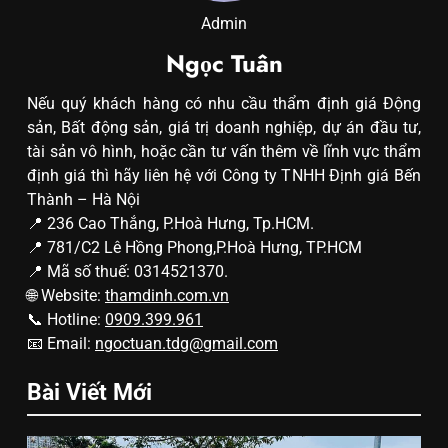
Admin
Ngọc Tuân
Nếu quý khách hàng có nhu cầu thẩm định giá Động
sản, Bất động sản, giá trị doanh nghiệp, dự án đầu tư,
tài sản vô hình, hoặc cần tư vấn thêm về lĩnh vực thẩm
định giá thì hãy liên hệ với Công ty TNHH Định giá Bến
Thành – Hà Nội
📍 236 Cao Thắng, P.Hoà Hưng, Tp.HCM.
📍 781/C2 Lê Hồng Phong,P.Hoà Hưng, TP.HCM
📍 Mã số thuế: 0314521370.
🌐 Website:
thamdinh.com.vn
📞 Hotline:
0909.399.961
📧 Email:
ngoctuan.tdg@gmail.com
Bài Viết Mới