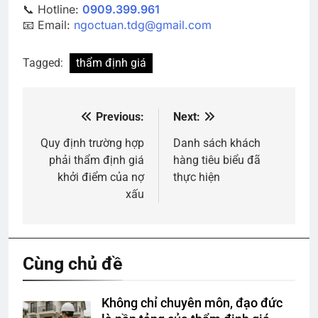
📞 Hotline:
0909.399.961
📧 Email:
ngoctuan.tdg@gmail.com
Tagged:
thẩm định giá
Previous:
Next:
Điều
hướng
Quy định trường hợp
Danh sách khách
phải thẩm định giá
hàng tiêu biểu đã
bài
khởi điểm của nợ
thực hiện
viết
xấu
Cùng chủ đề
Không chỉ chuyên môn, đạo đức