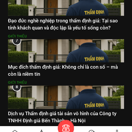
Đạo đức nghề nghiệp trong thẩm định giá: Tại sao
tính khách quan và độc lập là yếu tố sống còn?
GIỚI THIỆU
7
Mục đích thẩm định giá: Không chỉ là con số – mà
còn là niềm tin
GIỚI THIỆU
8
Dịch vụ Thẩm định giá tài sản vô hình của Công ty
TNHH Định giá Bến Thành – Hà Nội
DỊCH VỤ THẨM ĐỊNH GIÁ