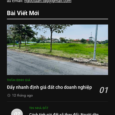
📧 Email:
ngoctuan.tdg@gmail.com
Bài Viết Mới
THẨM ĐỊNH GIÁ
Đẩy nhanh định giá đất cho doanh nghiệp
01
12 tháng ago
TIN NHÀ ĐẤT
02
Cách tính giá đất sẽ thay đổi: Người dân,