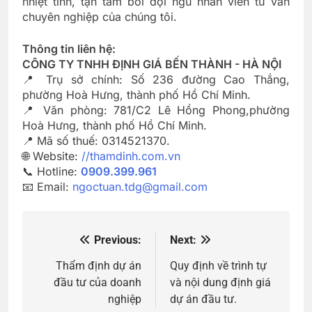
nhiệt tình, tận tâm bởi đội ngũ nhân viên tư vấn
chuyên nghiệp của chúng tôi.
Thông tin liên hệ:
CÔNG TY TNHH ĐỊNH GIÁ BẾN THÀNH - HÀ NỘI
📍 Trụ sở chính: Số 236 đường Cao Thắng,
phường Hoà Hưng, thành phố Hồ Chí Minh.
📍 Văn phòng: 781/C2 Lê Hồng Phong,phường
Hoà Hưng, thành phố Hồ Chí Minh.
📍 Mã số thuế: 0314521370.
🌐 Website:
//thamdinh.com.vn
📞 Hotline:
0909.399.961
📧 Email:
ngoctuan.tdg@gmail.com
Previous:
Next:
Điều
hướng
Thẩm định dự án
Quy định về trình tự
đầu tư của doanh
và nội dung định giá
bài
nghiệp
dự án đầu tư.