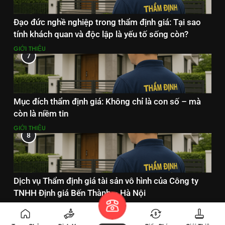
Đạo đức nghề nghiệp trong thẩm định giá: Tại sao
tính khách quan và độc lập là yếu tố sống còn?
GIỚI THIỆU
7
Mục đích thẩm định giá: Không chỉ là con số – mà
còn là niềm tin
GIỚI THIỆU
8
Dịch vụ Thẩm định giá tài sản vô hình của Công ty
TNHH Định giá Bến Thành – Hà Nội
DỊCH VỤ THẨM ĐỊNH GIÁ