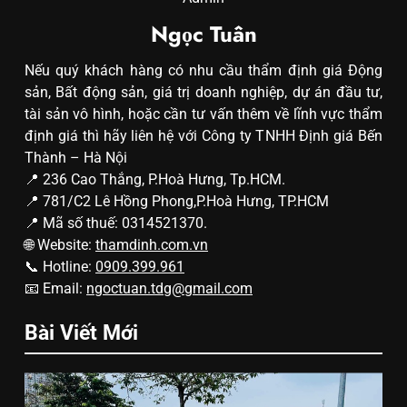
Ngọc Tuân
Nếu quý khách hàng có nhu cầu thẩm định giá Động
sản, Bất động sản, giá trị doanh nghiệp, dự án đầu tư,
tài sản vô hình, hoặc cần tư vấn thêm về lĩnh vực thẩm
định giá thì hãy liên hệ với Công ty TNHH Định giá Bến
Thành – Hà Nội
📍 236 Cao Thắng, P.Hoà Hưng, Tp.HCM.
📍 781/C2 Lê Hồng Phong,P.Hoà Hưng, TP.HCM
📍 Mã số thuế: 0314521370.
🌐 Website:
thamdinh.com.vn
📞 Hotline:
0909.399.961
📧 Email:
ngoctuan.tdg@gmail.com
Bài Viết Mới