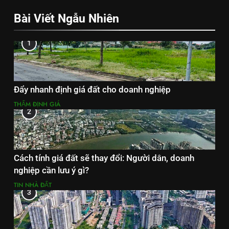
Bài Viết Ngẫu Nhiên
1
Đẩy nhanh định giá đất cho doanh nghiệp
THẨM ĐỊNH GIÁ
2
Cách tính giá đất sẽ thay đổi: Người dân, doanh
nghiệp cần lưu ý gì?
TIN NHÀ ĐẤT
3