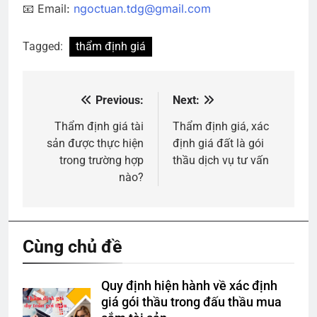
📧 Email:
ngoctuan.tdg@gmail.com
Tagged:
thẩm định giá
Previous:
Next:
Điều
hướng
Thẩm định giá tài
Thẩm định giá, xác
sản được thực hiện
định giá đất là gói
bài
trong trường hợp
thầu dịch vụ tư vấn
viết
nào?
Cùng chủ đề
Quy định hiện hành về xác định
giá gói thầu trong đấu thầu mua