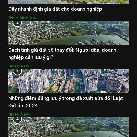
Đẩy nhanh định giá đất cho doanh nghiệp
THẨM ĐỊNH GIÁ
2
Cách tính giá đất sẽ thay đổi: Người dân, doanh
nghiệp cần lưu ý gì?
TIN NHÀ ĐẤT
3
Những điểm đáng lưu ý trong đề xuất sửa đổi Luật
Đất đai 2024
TIN NHÀ ĐẤT
4