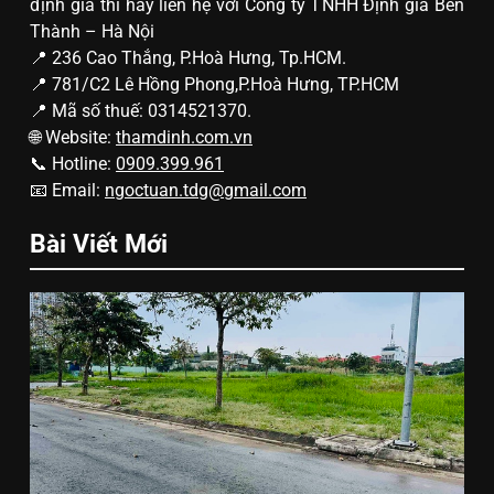
định giá thì hãy liên hệ với Công ty TNHH Định giá Bến
Thành – Hà Nội
📍 236 Cao Thắng, P.Hoà Hưng, Tp.HCM.
📍 781/C2 Lê Hồng Phong,P.Hoà Hưng, TP.HCM
📍 Mã số thuế: 0314521370.
🌐 Website:
thamdinh.com.vn
📞 Hotline:
0909.399.961
📧 Email:
ngoctuan.tdg@gmail.com
Bài Viết Mới