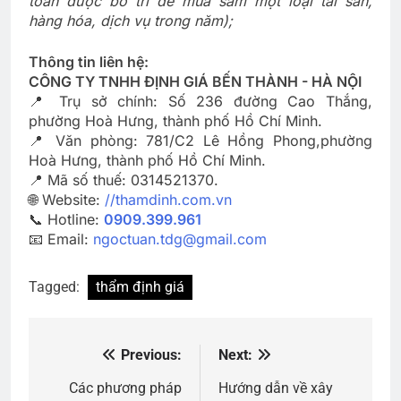
toán được bố trí để mua sắm một loại tài sản,
hàng hóa, dịch vụ trong năm);
Thông tin liên hệ:
CÔNG TY TNHH ĐỊNH GIÁ BẾN THÀNH - HÀ NỘI
📍 Trụ sở chính: Số 236 đường Cao Thắng,
phường Hoà Hưng, thành phố Hồ Chí Minh.
📍 Văn phòng: 781/C2 Lê Hồng Phong,phường
Hoà Hưng, thành phố Hồ Chí Minh.
📍 Mã số thuế: 0314521370.
🌐 Website:
//thamdinh.com.vn
📞 Hotline:
0909.399.961
📧 Email:
ngoctuan.tdg@gmail.com
Tagged:
thẩm định giá
Previous:
Next:
Điều
hướng
Các phương pháp
Hướng dẫn về xây