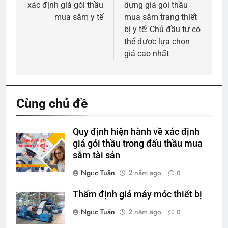
xác định giá gói thầu
dựng giá gói thầu
bài
mua sắm y tế
mua sắm trang thiết
viết
bị y tế: Chủ đầu tư có
thể được lựa chọn
giá cao nhất
Cùng chủ đề
Quy định hiện hành về xác định
giá gói thầu trong đấu thầu mua
sắm tài sản
Ngọc Tuân
2 năm ago
0
Thẩm định giá máy móc thiết bị
Ngọc Tuân
2 năm ago
0