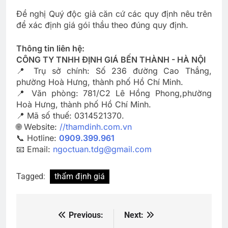
Đề nghị Quý độc giả căn cứ các quy định nêu trên
để xác định giá gói thầu theo đúng quy định.
Thông tin liên hệ:
CÔNG TY TNHH ĐỊNH GIÁ BẾN THÀNH - HÀ NỘI
📍 Trụ sở chính: Số 236 đường Cao Thắng,
phường Hoà Hưng, thành phố Hồ Chí Minh.
📍 Văn phòng: 781/C2 Lê Hồng Phong,phường
Hoà Hưng, thành phố Hồ Chí Minh.
📍 Mã số thuế: 0314521370.
🌐 Website:
//thamdinh.com.vn
📞 Hotline:
0909.399.961
📧 Email:
ngoctuan.tdg@gmail.com
Tagged:
thẩm định giá
Previous:
Next:
Điều