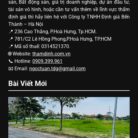
sản, Bất động sản, giá trị doanh nghiệp, dự án đầu tư,
tài sản vô hình, hoặc cần tư vấn thêm về lĩnh vực thẩm
định giá thì hãy liên hệ với Công ty TNHH Định giá Bến
Thành – Hà Nội
📍 236 Cao Thắng, P.Hoà Hưng, Tp.HCM.
📍 781/C2 Lê Hồng Phong,P.Hoà Hưng, TP.HCM
📍 Mã số thuế: 0314521370.
🌐 Website:
thamdinh.com.vn
📞 Hotline:
0909.399.961
📧 Email:
ngoctuan.tdg@gmail.com
Bài Viết Mới