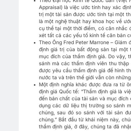
Theo Đại học Kinh tế Quốc dân (Việt N
Appraisal) là việc ước tính hay xác địn
trị một tài sản được ước tính tại một 
là một nghệ thuật hay khoa học về ước
cụ thể tại một thời điểm, có cân nhắc
xét tất cả các yếu tố kinh tế căn bản c
Theo Ông Fred Peter Marrone – Giám đ
định giá trị của bất động sản tại một
mục đích của thẩm định giá. Do vậy, t
sánh mà các thẩm định viên thu thập 
được yêu cầu thẩm định giá để hình th
nước ta và trên thế giới vẫn còn những
Một định nghĩa khác được đưa ra từ 
định giá Quốc tế: “Thẩm định giá là việc
đến bản chất của tài sản và mục đích c
dụng các dữ liệu thị trường so sánh 
chúng, sau đó so sánh với tài sản đư
chúng.” Bắt đầu từ khái niệm này, ch
thẩm định giá, ở đây, chúng ta đã nhậ