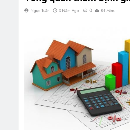
0
Ngọc Tuân
3 Năm Ago
84 Mins