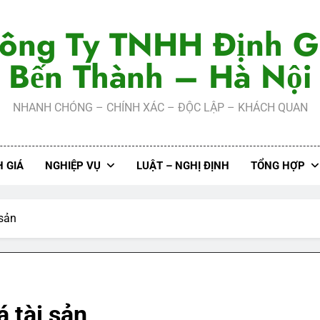
ông Ty TNHH Định G
Bến Thành – Hà Nội
NHANH CHÓNG – CHÍNH XÁC – ĐỘC LẬP – KHÁCH QUAN
 GIÁ
NGHIỆP VỤ
LUẬT – NGHỊ ĐỊNH
TỔNG HỢP
 sản
 tài sản