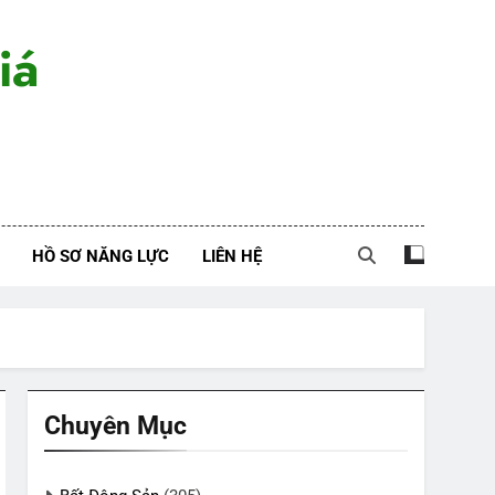
iá
HỒ SƠ NĂNG LỰC
LIÊN HỆ
Chuyên Mục