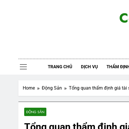
Skip
to
C
content
TRANG CHỦ
DỊCH VỤ
THẨM ĐỊNH
Home
Động Sản
Tổng quan thẩm định giá tài
ĐỘNG SẢN
Tổng quan thẩm định giá