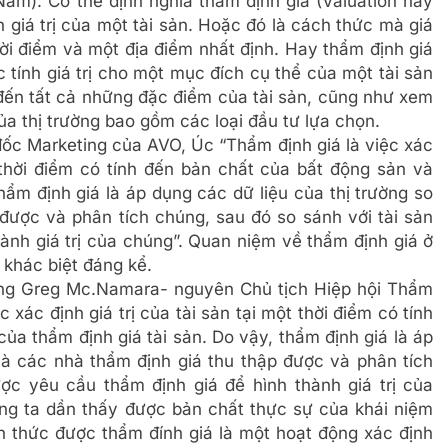
am): Có thể định nghĩa thẩm định giá (Valuation hay
h giá trị của một tài sản. Hoặc đó là cách thức mà giá
thời điểm và một địa điểm nhất định. Hay thẩm định giá
 tính giá trị cho một mục đích cụ thể của một tài sản
 đến tất cả những đặc điểm của tài sản, cũng như xem
ủa thị trường bao gồm các loại đầu tư lựa chọn.
ốc Marketing của AVO, Úc “Thẩm định giá là việc xác
 thời điểm có tính đến bản chất của bất động sản và
hẩm định giá là áp dụng các dữ liệu của thị trường so
được và phân tích chúng, sau đó so sánh với tài sản
ành giá trị của chúng”. Quan niệm về thẩm định giá ở
 khác biệt đáng kể.
ông Greg Mc.Namara- nguyên Chủ tịch Hiệp hội Thẩm
 xác định giá trị của tài sản tại một thời điểm có tính
ủa thẩm định giá tài sản. Do vậy, thẩm định giá là áp
mà các nhà thẩm định giá thu thập được và phân tích
ợc yêu cầu thẩm định giá để hình thành giá trị của
úng ta dần thấy được bản chất thực sự của khái niệm
n thức được thẩm đính giá là một hoạt động xác định