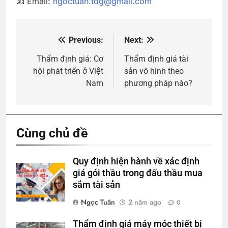
📧 Email:
ngoctuan.tdg@gmail.com
Previous:
Next:
Điều
hướng
Thẩm định giá: Cơ
Thẩm định giá tài
hội phát triển ở Việt
sản vô hình theo
bài
Nam
phương pháp nào?
viết
Cùng chủ đề
Quy định hiện hành về xác định
giá gói thầu trong đấu thầu mua
sắm tài sản
Ngọc Tuân
2 năm ago
0
Thẩm định giá máy móc thiết bị