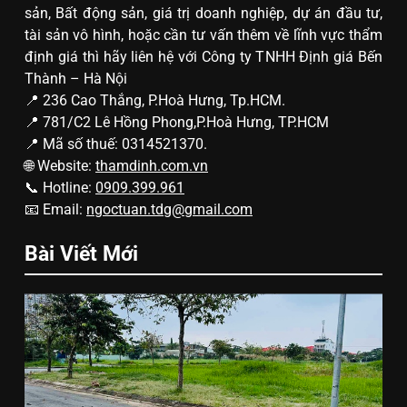
sản, Bất động sản, giá trị doanh nghiệp, dự án đầu tư,
tài sản vô hình, hoặc cần tư vấn thêm về lĩnh vực thẩm
định giá thì hãy liên hệ với Công ty TNHH Định giá Bến
Thành – Hà Nội
📍 236 Cao Thắng, P.Hoà Hưng, Tp.HCM.
📍 781/C2 Lê Hồng Phong,P.Hoà Hưng, TP.HCM
📍 Mã số thuế: 0314521370.
🌐 Website:
thamdinh.com.vn
📞 Hotline:
0909.399.961
📧 Email:
ngoctuan.tdg@gmail.com
Bài Viết Mới