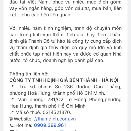
đầu tại Việt Nam, phục vụ nhiều mục đích gồm:
vay vốn ngân hàng, góp vốn đầu tư, mua bán, liên
kết… cho các bên liên quan.
Với nhiều năm kinh nghiệm, trình độ chuyên môn
cao trong lĩnh vực thẩm định giá thủy điện. Thẩm
định giá Thành Đô tự hào là công ty cung cấp dịch
vụ thẩm định giá thủy điện có quy mô lớn và tính
chất phức tạp nhất hiện nay và được cơ quan Nhà
nước, tổ chức, doanh nghiệp đánh giá cao.
Thông tin liên hệ:
CÔNG TY TNHH ĐỊNH GIÁ BẾN THÀNH - HÀ NỘI
📍 Trụ sở chính: Số 236 đường Cao Thắng,
phường Hoà Hưng, thành phố Hồ Chí Minh.
📍 Văn phòng: 781/C2 Lê Hồng Phong,phường
Hoà Hưng, thành phố Hồ Chí Minh.
📍 Mã số thuế: 0314521370.
🌐 Website:
//thamdinh.com.vn
📞 Hotline:
0909.399.961