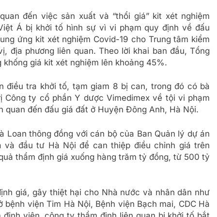
uan đến việc sản xuất và “thổi giá” kit xét nghiệm
ệt Á bị khởi tố hình sự vì vi phạm quy định về đấu
cung ứng kit xét nghiệm Covid-19 cho Trung tâm kiểm
ị, địa phương liên quan. Theo lời khai ban đầu, Tổng
 khống giá kit xét nghiệm lên khoảng 45%.
 điều tra khởi tố, tạm giam 8 bị can, trong đó có bà
rị Công ty cổ phần Y dược Vimedimex về tội vi phạm
iên quan đến đấu giá đất ở Huyện Đông Anh, Hà Nội.
 bà Loan thông đồng với cán bộ của Ban Quản lý dự án
và đầu tư Hà Nội để can thiệp điều chỉnh giá trên
quả thẩm định giá xuống hàng trăm tỷ đồng, từ 500 tỷ
ịnh giá, gây thiệt hại cho Nhà nước và nhân dân như
ra ở bệnh viện Tim Hà Nội, Bệnh viện Bạch mai, CDC Hà
ịnh viên, công ty thẩm định liên quan bị khởi tố bắt