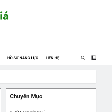
iá
HỒ SƠ NĂNG LỰC
LIÊN HỆ
Chuyên Mục