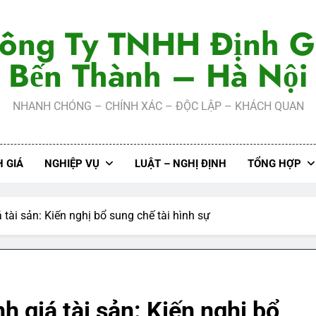
ông Ty TNHH Định G
Bến Thành – Hà Nội
NHANH CHÓNG – CHÍNH XÁC – ĐỘC LẬP – KHÁCH QUAN
 GIÁ
NGHIỆP VỤ
LUẬT – NGHỊ ĐỊNH
TỔNG HỢP
tài sản: Kiến nghị bổ sung chế tài hình sự
h giá tài sản: Kiến nghị bổ