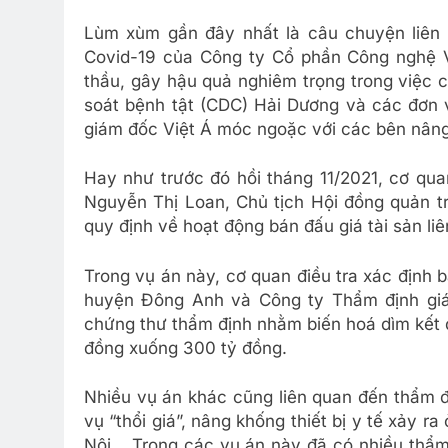
Lùm xùm gần đây nhất là câu chuyện liên q
Covid-19 của Công ty Cổ phần Công nghệ Vi
thầu, gây hậu quả nghiêm trọng trong việc 
soát bệnh tật (CDC) Hải Dương và các đơn v
giám đốc Việt Á móc ngoặc với các bên nâng
Hay như trước đó hồi tháng 11/2021, cơ quan
Nguyễn Thị Loan, Chủ tịch Hội đồng quản t
quy định về hoạt động bán đấu giá tài sản l
Trong vụ án này, cơ quan điều tra xác định
huyện Đông Anh và Công ty Thẩm định giá 
chứng thư thẩm định nhằm biến hoá dìm kết 
đồng xuống 300 tỷ đồng.
Nhiều vụ án khác cũng liên quan đến thẩm đ
vụ “thổi giá”, nâng khống thiết bị y tế xảy 
Nội… Trong các vụ án này đã có nhiều thẩm đ