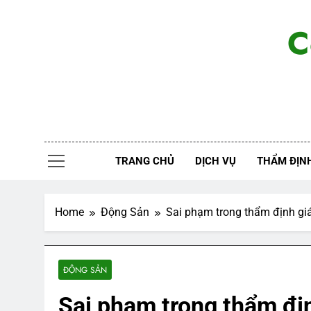
Skip
to
C
content
TRANG CHỦ
DỊCH VỤ
THẨM ĐỊNH
Home
Động Sản
Sai phạm trong thẩm định giá 
ĐỘNG SẢN
Sai phạm trong thẩm địn