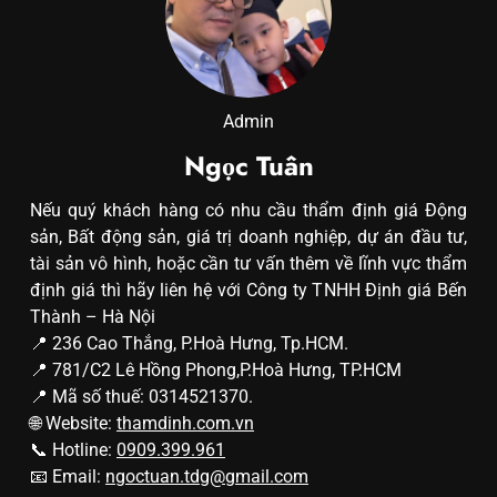
Admin
Ngọc Tuân
Nếu quý khách hàng có nhu cầu thẩm định giá Động
sản, Bất động sản, giá trị doanh nghiệp, dự án đầu tư,
tài sản vô hình, hoặc cần tư vấn thêm về lĩnh vực thẩm
định giá thì hãy liên hệ với Công ty TNHH Định giá Bến
Thành – Hà Nội
📍 236 Cao Thắng, P.Hoà Hưng, Tp.HCM.
📍 781/C2 Lê Hồng Phong,P.Hoà Hưng, TP.HCM
📍 Mã số thuế: 0314521370.
🌐 Website:
thamdinh.com.vn
📞 Hotline:
0909.399.961
📧 Email:
ngoctuan.tdg@gmail.com