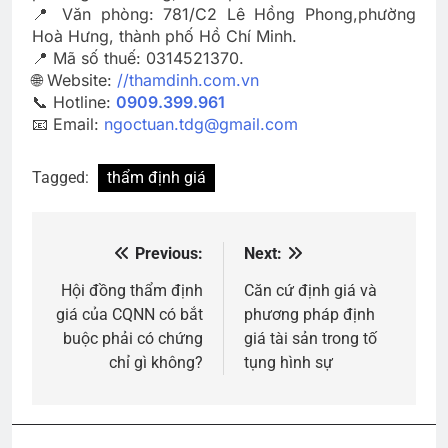
📍 Văn phòng: 781/C2 Lê Hồng Phong,phường
Hoà Hưng, thành phố Hồ Chí Minh.
📍 Mã số thuế: 0314521370.
🌐 Website:
//thamdinh.com.vn
📞 Hotline:
0909.399.961
📧 Email:
ngoctuan.tdg@gmail.com
Tagged:
thẩm định giá
Previous:
Next:
Điều
hướng
Hội đồng thẩm định
Căn cứ định giá và
giá của CQNN có bắt
phương pháp định
bài
buộc phải có chứng
giá tài sản trong tố
viết
chỉ gì không?
tụng hình sự