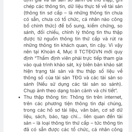
chép các thông tin, dữ liệu thực tế về tài sản
(thông tin sơ cấp – là những thông tin chưa
có sẵn, chưa có tổ chức, cá nhân nào công
bố chính thức) để bổ sung, kiểm chứng, so
sánh, đối chiếu, chỉnh lý thông tin thu thập
được từ nguồn thông tin thứ cấp và rút ra
những thông tin khách quan, tin cậy. Vì vậy
nên tại Khoản 4, Mục II TCTĐGVN mới quy
định “Thẩm định viên phải trực tiếp tham gia
vào quá trình khảo sát, ký biên bản khảo sát
hiện trạng tài sản và thu thập số liệu về
thông số của tài sản TĐG và các tài sản so
sánh (Nếu sử dụng các tài sản so sánh).
Chụp ảnh theo dạng toàn cảnh và chi tiết”.
Thu thập thông tin: Thông tin trên internet,
trên các phương tiện thông tin đại chúng,
trong các hồ sơ tài liệu, văn bản, cơ sở dữ
liệu, sách, báo, tạp chí… liên quan đến tài
sản – là loại thông tin thứ cấp – tức thông tin
đã có sẵn được các tổ chức, cá nhân công