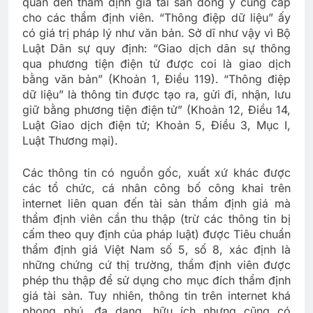
quan đến thẩm định giá tài sản đồng ý cung cấp
cho các thẩm định viên. “Thông điệp dữ liệu” ấy
có giá trị pháp lý như văn bản. Sở dĩ như vậy vì Bộ
Luật Dân sự quy định: “Giao dịch dân sự thông
qua phương tiện điện tử được coi là giao dịch
bằng văn bản” (Khoản 1, Điều 119). “Thông điệp
dữ liệu” là thông tin được tạo ra, gửi đi, nhận, lưu
giữ bằng phương tiện điện tử” (Khoản 12, Điều 14,
Luật Giao dịch điện tử; Khoản 5, Điều 3, Mục I,
Luật Thương mại).
Các thông tin có nguồn gốc, xuất xứ khác được
các tổ chức, cá nhân công bố công khai trên
internet liên quan đến tài sản thẩm định giá mà
thẩm định viên cần thu thập (trừ các thông tin bị
cấm theo quy định của pháp luật) được Tiêu chuẩn
thẩm định giá Việt Nam số 5, số 8, xác định là
những chứng cứ thị trường, thẩm định viên được
phép thu thập để sử dụng cho mục đích thẩm định
giá tài sản. Tuy nhiên, thông tin trên internet khá
phong phú, đa dạng, hữu ích nhưng cũng có