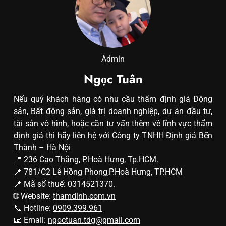
Admin
Ngọc Tuân
Nếu quý khách hàng có nhu cầu thẩm định giá Động
sản, Bất động sản, giá trị doanh nghiệp, dự án đầu tư,
tài sản vô hình, hoặc cần tư vấn thêm về lĩnh vực thẩm
định giá thì hãy liên hệ với Công ty TNHH Định giá Bến
Thành – Hà Nội
📍 236 Cao Thắng, P.Hoà Hưng, Tp.HCM.
📍 781/C2 Lê Hồng Phong,P.Hoà Hưng, TP.HCM
📍 Mã số thuế: 0314521370.
🌐 Website:
thamdinh.com.vn
📞 Hotline:
0909.399.961
📧 Email:
ngoctuan.tdg@gmail.com