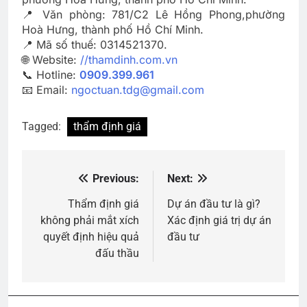
📍 Văn phòng: 781/C2 Lê Hồng Phong,phường
Hoà Hưng, thành phố Hồ Chí Minh.
📍 Mã số thuế: 0314521370.
🌐 Website:
//thamdinh.com.vn
📞 Hotline:
0909.399.961
📧 Email:
ngoctuan.tdg@gmail.com
Tagged:
thẩm định giá
Previous:
Next:
Điều
hướng
Thẩm định giá
Dự án đầu tư là gì?
không phải mắt xích
Xác định giá trị dự án
bài
quyết định hiệu quả
đầu tư
viết
đấu thầu