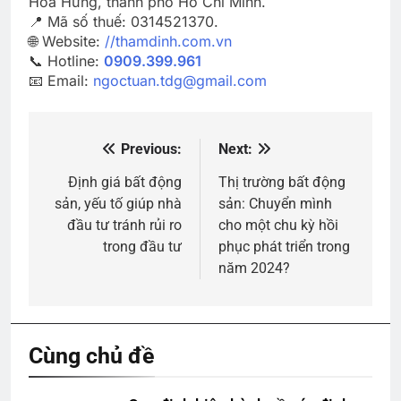
Hoà Hưng, thành phố Hồ Chí Minh.
📍 Mã số thuế: 0314521370.
🌐 Website:
//thamdinh.com.vn
📞 Hotline:
0909.399.961
📧 Email:
ngoctuan.tdg@gmail.com
Previous:
Next:
Điều
hướng
Định giá bất động
Thị trường bất động
sản, yếu tố giúp nhà
sản: Chuyển mình
bài
đầu tư tránh rủi ro
cho một chu kỳ hồi
viết
trong đầu tư
phục phát triển trong
năm 2024?
Cùng chủ đề