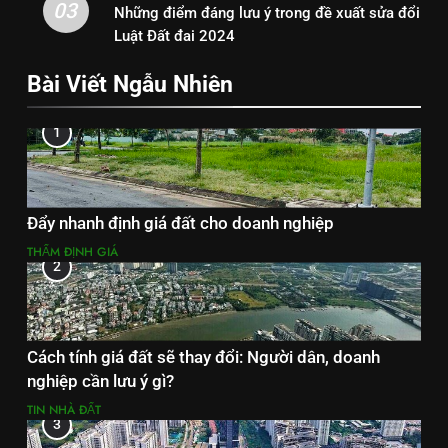
03
Những điểm đáng lưu ý trong đề xuất sửa đổi
Luật Đất đai 2024
Bài Viết Ngẫu Nhiên
1
Đẩy nhanh định giá đất cho doanh nghiệp
THẨM ĐỊNH GIÁ
2
Cách tính giá đất sẽ thay đổi: Người dân, doanh
nghiệp cần lưu ý gì?
TIN NHÀ ĐẤT
3