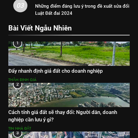
03
Những điểm đáng lưu ý trong đề xuất sửa đổi
Luật Đất đai 2024
Bài Viết Ngẫu Nhiên
1
Đẩy nhanh định giá đất cho doanh nghiệp
THẨM ĐỊNH GIÁ
2
Cách tính giá đất sẽ thay đổi: Người dân, doanh
nghiệp cần lưu ý gì?
TIN NHÀ ĐẤT
3