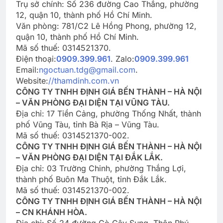
Trụ sở chính: Số 236 đường Cao Thắng, phường
12, quận 10, thành phố Hồ Chí Minh.
Văn phòng: 781/C2 Lê Hồng Phong, phường 12,
quận 10, thành phố Hồ Chí Minh.
Mã số thuế: 0314521370.
Điện thoại:
0909.399.961
. Zalo:
0909.399.961
Email:
ngoctuan.tdg@gmail.com
.
Website:
//thamdinh.com.vn
CÔNG TY TNHH ĐỊNH GIÁ BẾN THÀNH – HÀ NỘI
– VĂN PHÒNG ĐẠI DIỆN TẠI VŨNG TÀU.
Địa chỉ: 17 Tiền Cảng, phường Thống Nhất, thành
phố Vũng Tàu, tỉnh Bà Rịa – Vũng Tàu.
Mã số thuế: 0314521370-002.
CÔNG TY TNHH ĐỊNH GIÁ BẾN THÀNH – HÀ NỘI
– VĂN PHÒNG ĐẠI DIỆN TẠI ĐẮK LẮK.
Địa chỉ: 03 Trường Chinh, phường Thắng Lợi,
thành phố Buôn Ma Thuột, tỉnh Đắk Lắk.
Mã số thuế: 0314521370-002.
CÔNG TY TNHH ĐỊNH GIÁ BẾN THÀNH – HÀ NỘI
– CN KHÁNH HÒA.