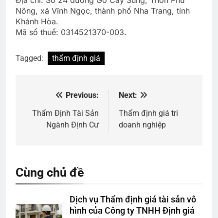
Địa chỉ: Số 24 đường Gò Cây Sung, Thôn Phú
Nông, xã Vĩnh Ngọc, thành phố Nha Trang, tỉnh
Khánh Hòa.
Mã số thuế: 0314521370-003.
Tagged:
thẩm định giá
Previous:
Next:
Điều
hướng
Thẩm Định Tài Sản
Thẩm định giá tri
Ngành Định Cư
doanh nghiệp
bài
viết
Cùng chủ đề
Dịch vụ Thẩm định giá tài sản vô
hình của Công ty TNHH Định giá