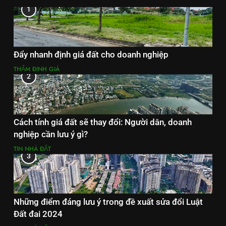
1
Đẩy nhanh định giá đất cho doanh nghiệp
THẨM ĐỊNH GIÁ
2
Cách tính giá đất sẽ thay đổi: Người dân, doanh
nghiệp cần lưu ý gì?
TIN NHÀ ĐẤT
3
Những điểm đáng lưu ý trong đề xuất sửa đổi Luật
Đất đai 2024