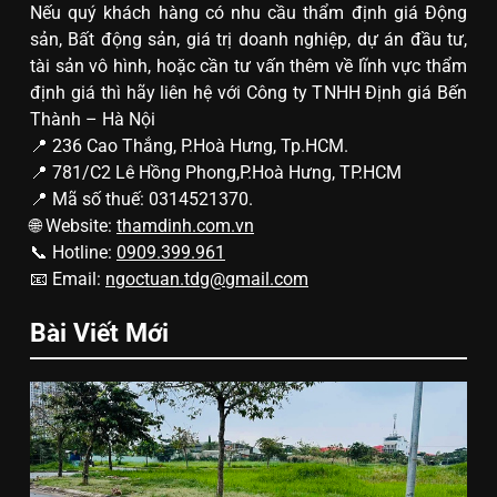
Nếu quý khách hàng có nhu cầu thẩm định giá Động
sản, Bất động sản, giá trị doanh nghiệp, dự án đầu tư,
tài sản vô hình, hoặc cần tư vấn thêm về lĩnh vực thẩm
định giá thì hãy liên hệ với Công ty TNHH Định giá Bến
Thành – Hà Nội
📍 236 Cao Thắng, P.Hoà Hưng, Tp.HCM.
📍 781/C2 Lê Hồng Phong,P.Hoà Hưng, TP.HCM
📍 Mã số thuế: 0314521370.
🌐 Website:
thamdinh.com.vn
📞 Hotline:
0909.399.961
📧 Email:
ngoctuan.tdg@gmail.com
Bài Viết Mới