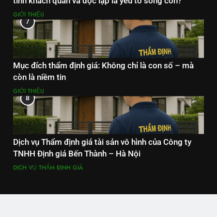
tính khách quan và độc lập là yếu tố sống còn?
GIỚI THIỆU
7
Mục đích thẩm định giá: Không chỉ là con số – mà
còn là niềm tin
GIỚI THIỆU
8
Dịch vụ Thẩm định giá tài sản vô hình của Công ty
TNHH Định giá Bến Thành – Hà Nội
DỊCH VỤ THẨM ĐỊNH GIÁ