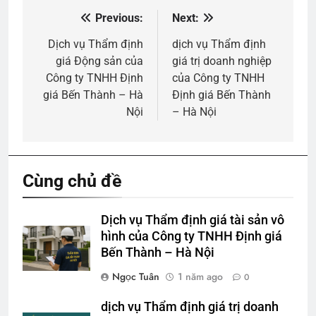
Previous:
Next:
Điều
hướng
Dịch vụ Thẩm định
dịch vụ Thẩm định
giá Động sản của
giá trị doanh nghiệp
bài
Công ty TNHH Định
của Công ty TNHH
viết
giá Bến Thành – Hà
Định giá Bến Thành
Nội
– Hà Nội
Cùng chủ đề
Dịch vụ Thẩm định giá tài sản vô
hình của Công ty TNHH Định giá
Bến Thành – Hà Nội
Ngọc Tuân
1 năm ago
0
dịch vụ Thẩm định giá trị doanh