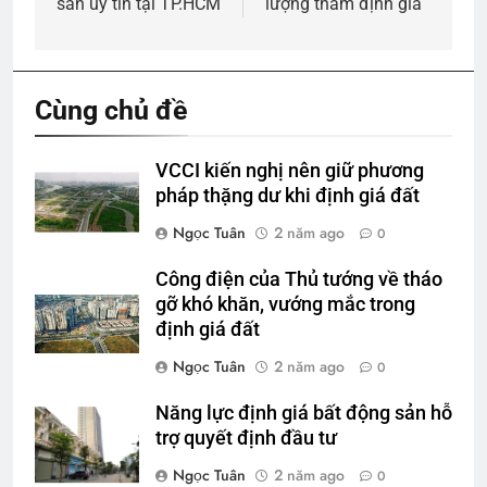
sản uy tín tại TP.HCM
lượng thẩm định giá
bài
viết
Cùng chủ đề
VCCI kiến nghị nên giữ phương
pháp thặng dư khi định giá đất
Ngọc Tuân
2 năm ago
0
Công điện của Thủ tướng về tháo
gỡ khó khăn, vướng mắc trong
định giá đất
Ngọc Tuân
2 năm ago
0
Năng lực định giá bất động sản hỗ
trợ quyết định đầu tư
Ngọc Tuân
2 năm ago
0