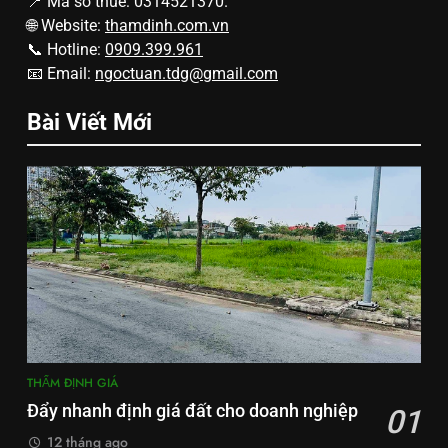
📍 Mã số thuế: 0314521370.
🌐 Website:
thamdinh.com.vn
📞 Hotline:
0909.399.961
📧 Email:
ngoctuan.tdg@gmail.com
Bài Viết Mới
THẨM ĐỊNH GIÁ
Đẩy nhanh định giá đất cho doanh nghiệp
01
12 tháng ago