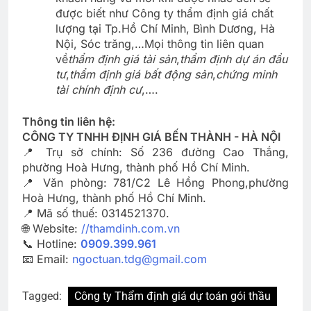
được biết như Công ty thẩm định giá chất
lượng tại Tp.Hồ Chí Minh, Bình Dương, Hà
Nội, Sóc trăng,…Mọi thông tin liên quan
về
thẩm định giá tài sản
,
thẩm định dự án đầu
tư
,
thẩm định giá bất động sản
,
chứng minh
tài chính định cư
,….
Thông tin liên hệ:
CÔNG TY TNHH ĐỊNH GIÁ BẾN THÀNH - HÀ NỘI
📍 Trụ sở chính: Số 236 đường Cao Thắng,
phường Hoà Hưng, thành phố Hồ Chí Minh.
📍 Văn phòng: 781/C2 Lê Hồng Phong,phường
Hoà Hưng, thành phố Hồ Chí Minh.
📍 Mã số thuế: 0314521370.
🌐 Website:
//thamdinh.com.vn
📞 Hotline:
0909.399.961
📧 Email:
ngoctuan.tdg@gmail.com
Tagged:
Công ty Thẩm định giá dự toán gói thầu