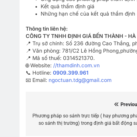
Kết quả thẩm định giá
Những hạn chế của kết quả thẩm định 
Thông tin liên hệ:
CÔNG TY TNHH ĐỊNH GIÁ BẾN THÀNH - HÀ
📍 Trụ sở chính: Số 236 đường Cao Thắng, 
📍 Văn phòng: 781/C2 Lê Hồng Phong,phường
📍 Mã số thuế: 0314521370.
🌐 Website:
//thamdinh.com.vn
📞 Hotline:
0909.399.961
📧 Email:
ngoctuan.tdg@gmail.com
Previou
Điều
hướng
Phương pháp so sánh trực tiếp ( hay phương ph
so sánh thị trường) trong định giá bất động s
bài