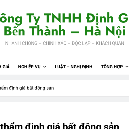
ông Ty TNHH Định G
Bến Thành – Hà Nội
NHANH CHÓNG – CHÍNH XÁC – ĐỘC LẬP – KHÁCH QUAN
 GIÁ
NGHIỆP VỤ
LUẬT – NGHỊ ĐỊNH
TỔNG HỢP
thẩm định giá bất động sản
 thẩm định giá bất động sản