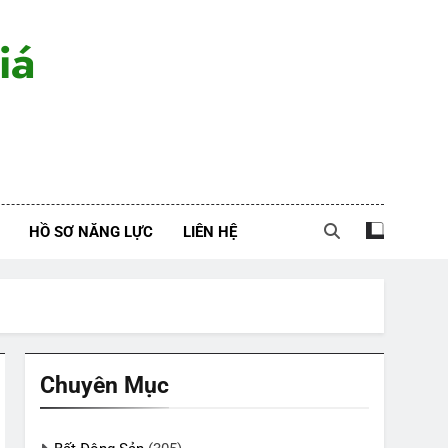
iá
HỒ SƠ NĂNG LỰC
LIÊN HỆ
Chuyên Mục