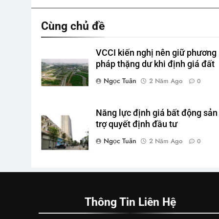
viết
Cùng chủ đề
VCCI kiến nghị nên giữ phương
pháp thặng dư khi định giá đất
Ngọc Tuân
2 Năm Ago
0
Năng lực định giá bất động sản
trợ quyết định đầu tư
Ngọc Tuân
2 Năm Ago
0
Thông Tin Liên Hệ