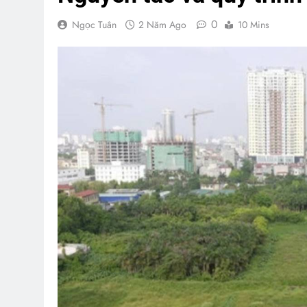
0
Ngọc Tuân
2 Năm Ago
10 Mins