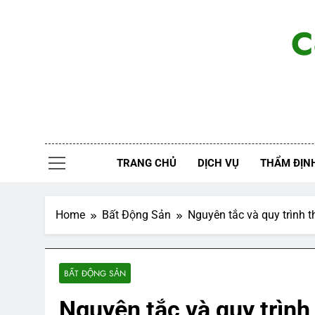
Skip
to
C
content
TRANG CHỦ
DỊCH VỤ
THẨM ĐỊNH
Home
Bất Động Sản
Nguyên tắc và quy trình 
BẤT ĐỘNG SẢN
Nguyên tắc và quy trình