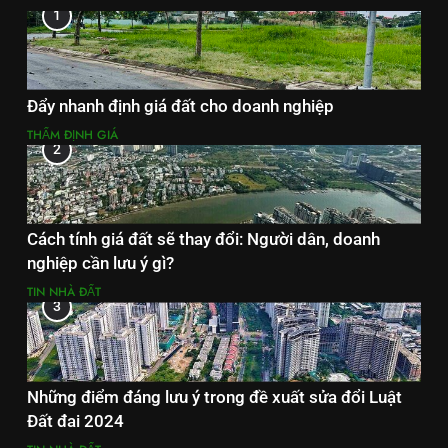
1
Đẩy nhanh định giá đất cho doanh nghiệp
THẨM ĐỊNH GIÁ
2
Cách tính giá đất sẽ thay đổi: Người dân, doanh
nghiệp cần lưu ý gì?
TIN NHÀ ĐẤT
3
Những điểm đáng lưu ý trong đề xuất sửa đổi Luật
Đất đai 2024