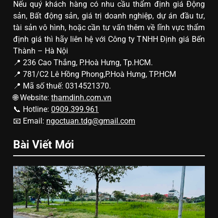
Nếu quý khách hàng có nhu cầu thẩm định giá Động
sản, Bất động sản, giá trị doanh nghiệp, dự án đầu tư,
tài sản vô hình, hoặc cần tư vấn thêm về lĩnh vực thẩm
định giá thì hãy liên hệ với Công ty TNHH Định giá Bến
Thành – Hà Nội
📍 236 Cao Thắng, P.Hoà Hưng, Tp.HCM.
📍 781/C2 Lê Hồng Phong,P.Hoà Hưng, TP.HCM
📍 Mã số thuế: 0314521370.
🌐 Website:
thamdinh.com.vn
📞 Hotline:
0909.399.961
📧 Email:
ngoctuan.tdg@gmail.com
Bài Viết Mới