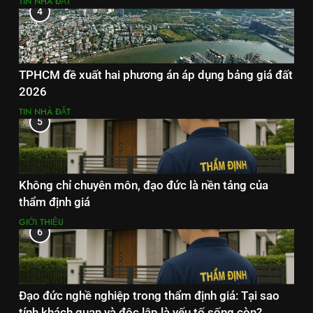
TIN NHÀ ĐẤT
4
TPHCM đề xuất hai phương án áp dụng bảng giá đất
2026
TIN NHÀ ĐẤT
5
Không chỉ chuyên môn, đạo đức là nền tảng của
thẩm định giá
GIỚI THIỆU
6
Đạo đức nghề nghiệp trong thẩm định giá: Tại sao
tính khách quan và độc lập là yếu tố sống còn?