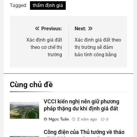
Tagged:
thẩm định giá
Previous:
Next:
Điều
hướng
Xác định giá đất
Xác định giá đất theo
theo cơ chế thị
thị trường sẽ đảm
bài
trường
bảo tính công bằng
viết
Cùng chủ đề
VCCI kiến nghị nên giữ phương
pháp thặng dư khi định giá đất
Ngọc Tuân
2 năm ago
0
Công điện của Thủ tướng về tháo