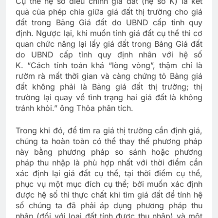
Cụ thể hệ số điều chỉnh giá đất (hệ số K) là kết
quả của phép chia giữa giá đất thị trường cho giá
đất trong Bảng Giá đất do UBND cấp tỉnh quy
định. Ngược lại, khi muốn tính giá đất cụ thể thì cơ
quan chức năng lại lấy giá đất trong Bảng Giá đất
do UBND cấp tỉnh quy định nhân với hệ số
K. “Cách tính toán khá “lòng vòng”, thậm chí là
rườm rà mất thời gian và càng chứng tỏ Bảng giá
đất không phải là Bảng giá đất thị trường; thị
trường lại quay về tình trạng hai giá đất là không
tránh khỏi.” ông Thỏa phân tích.
Trong khi đó, để tìm ra giá thị trường cần định giá,
chúng ta hoàn toàn có thể thay thế phương pháp
này bằng phương pháp so sánh hoặc phương
pháp thu nhập là phù hợp nhất với thời điểm cần
xác định lại giá đất cụ thể, tại thời điểm cụ thể,
phục vụ một mục đích cụ thể; bởi muốn xác định
được hệ số thì thực chất khi tìm giá đất để tính hệ
số chúng ta đã phải áp dụng phương pháp thu
nhập (đối với loại đất tính được thu nhập) và một