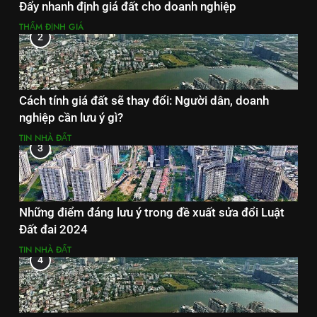
Đẩy nhanh định giá đất cho doanh nghiệp
THẨM ĐỊNH GIÁ
2
Cách tính giá đất sẽ thay đổi: Người dân, doanh
nghiệp cần lưu ý gì?
TIN NHÀ ĐẤT
3
Những điểm đáng lưu ý trong đề xuất sửa đổi Luật
Đất đai 2024
TIN NHÀ ĐẤT
4