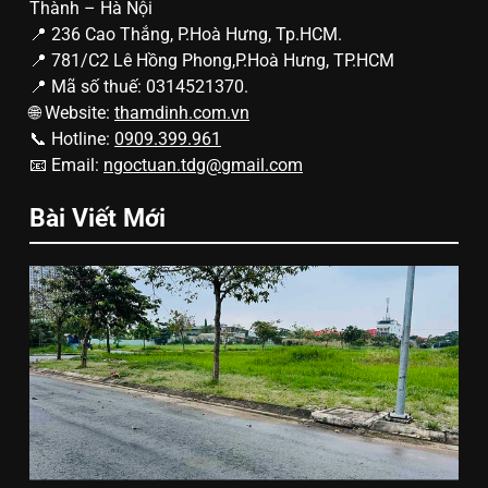
Thành – Hà Nội
📍 236 Cao Thắng, P.Hoà Hưng, Tp.HCM.
📍 781/C2 Lê Hồng Phong,P.Hoà Hưng, TP.HCM
📍 Mã số thuế: 0314521370.
🌐 Website:
thamdinh.com.vn
📞 Hotline:
0909.399.961
📧 Email:
ngoctuan.tdg@gmail.com
Bài Viết Mới