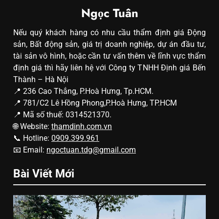
Ngọc Tuân
Nếu quý khách hàng có nhu cầu thẩm định giá Động
sản, Bất động sản, giá trị doanh nghiệp, dự án đầu tư,
tài sản vô hình, hoặc cần tư vấn thêm về lĩnh vực thẩm
định giá thì hãy liên hệ với Công ty TNHH Định giá Bến
Thành – Hà Nội
📍 236 Cao Thắng, P.Hoà Hưng, Tp.HCM.
📍 781/C2 Lê Hồng Phong,P.Hoà Hưng, TP.HCM
📍 Mã số thuế: 0314521370.
🌐 Website:
thamdinh.com.vn
📞 Hotline:
0909.399.961
📧 Email:
ngoctuan.tdg@gmail.com
Bài Viết Mới