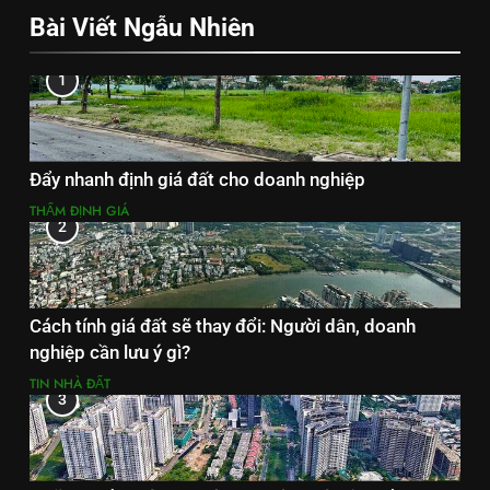
Bài Viết Ngẫu Nhiên
1
Đẩy nhanh định giá đất cho doanh nghiệp
THẨM ĐỊNH GIÁ
2
Cách tính giá đất sẽ thay đổi: Người dân, doanh
nghiệp cần lưu ý gì?
TIN NHÀ ĐẤT
3