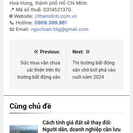
Hoà Hưng, thành phố Hồ Chí Minh.
📍 Mã số thuế: 0314521370.
🌐 Website:
//thamdinh.com.vn
📞 Hotline:
0909.399.961
📧 Email:
ngoctuan.tdg@gmail.com
Previous:
Next:
Điều
hướng
Sức mua vẫn chưa
Thị trường bất động
cải thiện trên thị
sản chờ bứt phá vào
bài
trường bất động sản
cuối năm 2024
viết
Cùng chủ đề
Cách tính giá đất sẽ thay đổi:
Người dân, doanh nghiệp cần lưu