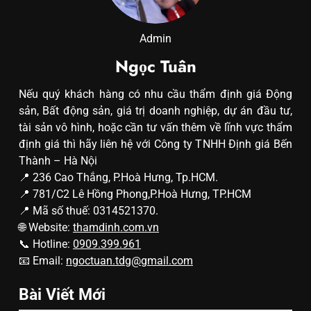
Admin
Ngọc Tuân
Nếu quý khách hàng có nhu cầu thẩm định giá Động
sản, Bất động sản, giá trị doanh nghiệp, dự án đầu tư,
tài sản vô hình, hoặc cần tư vấn thêm về lĩnh vực thẩm
định giá thì hãy liên hệ với Công ty TNHH Định giá Bến
Thành – Hà Nội
📍 236 Cao Thắng, P.Hoà Hưng, Tp.HCM.
📍 781/C2 Lê Hồng Phong,P.Hoà Hưng, TP.HCM
📍 Mã số thuế: 0314521370.
🌐 Website:
thamdinh.com.vn
📞 Hotline:
0909.399.961
📧 Email:
ngoctuan.tdg@gmail.com
Bài Viết Mới