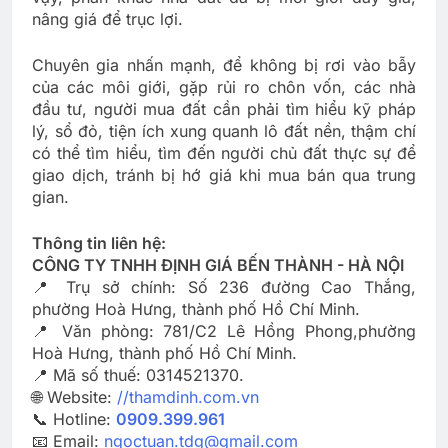
nâng giá để trục lợi.
Chuyên gia nhấn mạnh, để không bị rơi vào bẫy
của các môi giới, gặp rủi ro chôn vốn, các nhà
đầu tư, người mua đất cần phải tìm hiểu kỹ pháp
lý, sổ đỏ, tiện ích xung quanh lô đất nền, thậm chí
có thể tìm hiểu, tìm đến người chủ đất thực sự để
giao dịch, tránh bị hớ giá khi mua bán qua trung
gian.
Thông tin liên hệ:
CÔNG TY TNHH ĐỊNH GIÁ BẾN THÀNH - HÀ NỘI
📍 Trụ sở chính: Số 236 đường Cao Thắng,
phường Hoà Hưng, thành phố Hồ Chí Minh.
📍 Văn phòng: 781/C2 Lê Hồng Phong,phường
Hoà Hưng, thành phố Hồ Chí Minh.
📍 Mã số thuế: 0314521370.
🌐 Website:
//thamdinh.com.vn
📞 Hotline:
0909.399.961
📧 Email:
ngoctuan.tdg@gmail.com