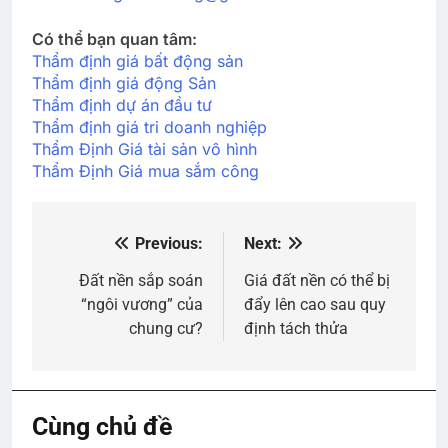
Có thể bạn quan tâm:
Thẩm định giá bất động sản
Thẩm định giá động Sản
Thẩm định dự án đầu tư
Thẩm định giá tri doanh nghiệp
Thẩm Định Giá tài sản vô hình
Thẩm Định Giá mua sắm công
Previous:
Next:
Điều
hướng
Đất nền sắp soán
Giá đất nền có thể bị
“ngôi vương” của
đẩy lên cao sau quy
bài
chung cư?
định tách thửa
viết
Cùng chủ đề