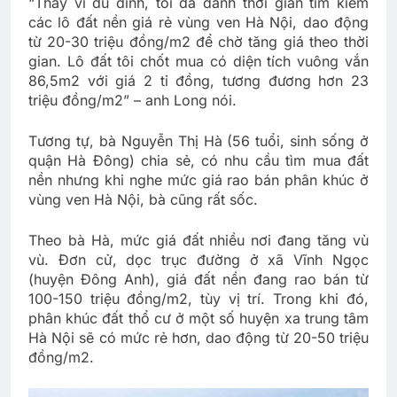
“Thay vì đu đỉnh, tôi đã dành thời gian tìm kiếm
các lô đất nền giá rẻ vùng ven Hà Nội, dao động
từ 20-30 triệu đồng/m2 để chờ tăng giá theo thời
gian. Lô đất tôi chốt mua có diện tích vuông vắn
86,5m2 với giá 2 tỉ đồng, tương đương hơn 23
triệu đồng/m2” – anh Long nói.
Tương tự, bà Nguyễn Thị Hà (56 tuổi, sinh sống ở
quận Hà Đông) chia sẻ, có nhu cầu tìm mua đất
nền nhưng khi nghe mức giá rao bán phân khúc ở
vùng ven Hà Nội, bà cũng rất sốc.
Theo bà Hà, mức giá đất nhiều nơi đang tăng vù
vù. Đơn cử, dọc trục đường ở xã Vĩnh Ngọc
(huyện Đông Anh), giá đất nền đang rao bán từ
100-150 triệu đồng/m2, tùy vị trí. Trong khi đó,
phân khúc đất thổ cư ở một số huyện xa trung tâm
Hà Nội sẽ có mức rẻ hơn, dao động từ 20-50 triệu
đồng/m2.