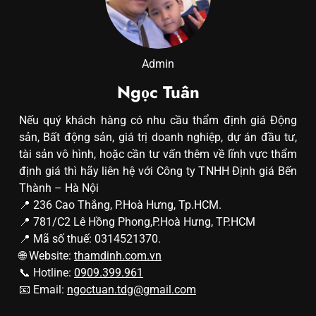
Admin
Ngọc Tuân
Nếu quý khách hàng có nhu cầu thẩm định giá Động
sản, Bất động sản, giá trị doanh nghiệp, dự án đầu tư,
tài sản vô hình, hoặc cần tư vấn thêm về lĩnh vực thẩm
định giá thì hãy liên hệ với Công ty TNHH Định giá Bến
Thành – Hà Nội
📍 236 Cao Thắng, P.Hoà Hưng, Tp.HCM.
📍 781/C2 Lê Hồng Phong,P.Hoà Hưng, TP.HCM
📍 Mã số thuế: 0314521370.
🌐 Website:
thamdinh.com.vn
📞 Hotline:
0909.399.961
📧 Email:
ngoctuan.tdg@gmail.com