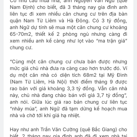
Có nhu cầu mua nhà, anh Nguyễn Văn Ngữ (quê
Nam Định) cho biết, đã 3 tháng nay gia đình anh
liên tục đi xem nhiều căn chung cư trên địa bàn
quận Nam Từ Liêm và Hà Đông. Có 3 tỷ đồng,
anh Ngữ dự tính sẽ mua một căn chung cư khoảng
65-70m2, thiết kế 2 phòng ngủ nhưng càng đi
xem nhiều anh kể càng như lọt vào “ma trận giá”
chung cư.
“Cùng một căn chung cư chưa bán được nhưng
mức giá chủ nhà đưa ra càng cao hơn trước đó. Ví
dụ một căn nhà có diện tích 68m2 tại Mỹ Đình
(Nam Từ Liêm, Hà Nội) thời điểm tháng 9 được
rao bán với giá khoảng 3,3 tỷ đồng. Vẫn căn nhà
này, chủ nhà đang chào bán với giá 3,7 tỷ đồng”,
anh nói. Giữa lúc giá rao bán chung cư liên tục
“nhảy múa”, anh Ngữ đã tạm dừng kế hoạch mua
nhà và chờ tới khi giá hạ nhiệt.
Hay như anh Trần Văn Cường (quê Bắc Giang) cho
biết, 2 tháng nay gia đình anh đã đi xem nhà tại