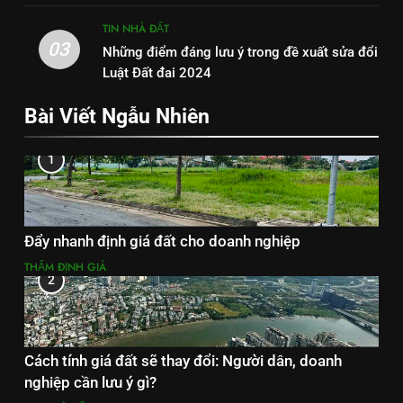
TIN NHÀ ĐẤT
03
Những điểm đáng lưu ý trong đề xuất sửa đổi
Luật Đất đai 2024
Bài Viết Ngẫu Nhiên
1
Đẩy nhanh định giá đất cho doanh nghiệp
THẨM ĐỊNH GIÁ
2
Cách tính giá đất sẽ thay đổi: Người dân, doanh
nghiệp cần lưu ý gì?