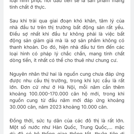
loại hình phục hồi đầu tiên sẽ là sản phẩm mang
tính chất ở thực.
Sau khi trải qua giai đoạn khó khăn, tâm lý của
nhà đầu tư trên thị trường bất động sản rất yếu.
Điều sợ nhất khi đầu tư không phải là việc bất
động sản giảm giá mà là sợ sản phẩm không có
thanh khoản. Do đó, hiện nhà đầu tư tìm đến các
loại hình có pháp lý chắc chắn, mang tính chất
dòng tiền, ít nhất có thể cho thuê như chung cư.
Nguyên nhân thứ hai là nguồn cung chưa đáp ứng
được nhu cầu thị trường, trong khi lực cầu là rất
lớn. Đơn cử như ở Hà Nội, mỗi năm cần thêm
khoảng 100.000-170.000 căn hộ mới, trong khi
nguồn cung từ đầu năm mới đáp ứng khoảng
30.000 căn, năm 2023 khoảng 10.000 căn.
Đồng thời, sức tụ dân của các đô thị là rất lớn.
Một số nước như Hàn Quốc, Trung Quốc,… mặc
dù đã có hệ thống giao thông tốt, thuận tiện di