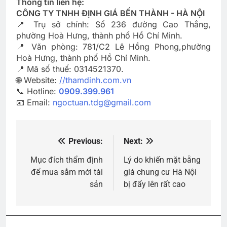
Thông tin liên hệ:
CÔNG TY TNHH ĐỊNH GIÁ BẾN THÀNH - HÀ NỘI
📍 Trụ sở chính: Số 236 đường Cao Thắng,
phường Hoà Hưng, thành phố Hồ Chí Minh.
📍 Văn phòng: 781/C2 Lê Hồng Phong,phường
Hoà Hưng, thành phố Hồ Chí Minh.
📍 Mã số thuế: 0314521370.
🌐 Website:
//thamdinh.com.vn
📞 Hotline:
0909.399.961
📧 Email:
ngoctuan.tdg@gmail.com
Previous:
Next:
Điều
hướng
Mục đích thẩm định
Lý do khiến mặt bằng
để mua sắm mới tài
giá chung cư Hà Nội
bài
sản
bị đẩy lên rất cao
viết