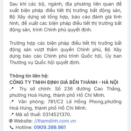
Sau khi các bộ, ngành, địa phương liên quan đề
xuất biện pháp điều tiết thị trường bất động sản,
Bộ Xây dựng sẽ tổng hợp, báo cáo đánh giá tình
hình, đề xuất các biện pháp điều tiết thị trường bất
động sản, trình Chính phủ quyết định.
Trường hợp các biện pháp điều tiết thị trường bất
động sản vượt thẩm quyền Chính phủ, Bộ Xây
dựng báo cáo Chính phủ trình Quốc hội, Ủy ban
Thường vụ Quốc hội quyết định.
Thông tin liên hệ:
CÔNG TY TNHH ĐỊNH GIÁ BẾN THÀNH - HÀ NỘI
📍 Trụ sở chính: Số 236 đường Cao Thắng,
phường Hoà Hưng, thành phố Hồ Chí Minh.
📍 Văn phòng: 781/C2 Lê Hồng Phong,phường
Hoà Hưng, thành phố Hồ Chí Minh.
📍 Mã số thuế: 0314521370.
🌐 Website:
//thamdinh.com.vn
📞 Hotline:
0909.399.961