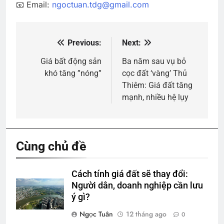
📧 Email:
ngoctuan.tdg@gmail.com
Previous:
Next:
Điều
hướng
Giá bất động sản
Ba năm sau vụ bỏ
khó tăng ”nóng”
cọc đất ‘vàng’ Thủ
bài
Thiêm: Giá đất tăng
viết
mạnh, nhiều hệ lụy
Cùng chủ đề
Cách tính giá đất sẽ thay đổi:
Người dân, doanh nghiệp cần lưu
ý gì?
Ngọc Tuân
12 tháng ago
0