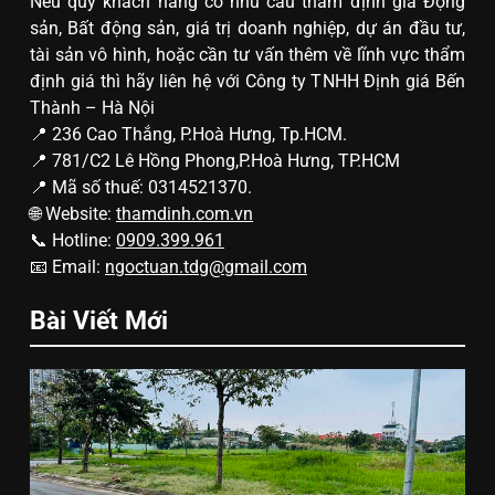
Nếu quý khách hàng có nhu cầu thẩm định giá Động
sản, Bất động sản, giá trị doanh nghiệp, dự án đầu tư,
tài sản vô hình, hoặc cần tư vấn thêm về lĩnh vực thẩm
định giá thì hãy liên hệ với Công ty TNHH Định giá Bến
Thành – Hà Nội
📍 236 Cao Thắng, P.Hoà Hưng, Tp.HCM.
📍 781/C2 Lê Hồng Phong,P.Hoà Hưng, TP.HCM
📍 Mã số thuế: 0314521370.
🌐 Website:
thamdinh.com.vn
📞 Hotline:
0909.399.961
📧 Email:
ngoctuan.tdg@gmail.com
Bài Viết Mới