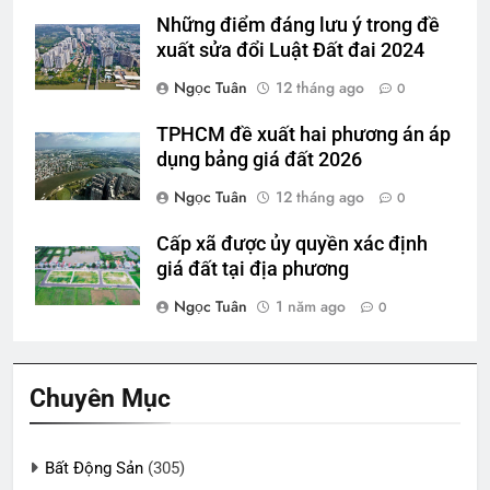
Những điểm đáng lưu ý trong đề
xuất sửa đổi Luật Đất đai 2024
Ngọc Tuân
12 tháng ago
0
TPHCM đề xuất hai phương án áp
dụng bảng giá đất 2026
Ngọc Tuân
12 tháng ago
0
Cấp xã được ủy quyền xác định
giá đất tại địa phương
Ngọc Tuân
1 năm ago
0
Chuyên Mục
Bất Động Sản
(305)