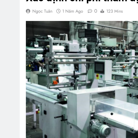
0
Ngọc Tuân
1 Năm Ago
123 Mins