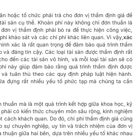
hân hoặc tổ chức phải trả cho đơn vị thẩm định giá để
 tài sản cụ thể. Khoản phí này không chỉ đơn thuần là
ơn vị thẩm định phải bỏ ra để thực hiện công việc,
 phí khảo sát và các chi phí khác liên quan. Vì vậy,
xác
ính xác là rất quan trọng để đảm bảo quá trình thẩm
và đáng tin cậy. Các loại tài sản được thẩm định rất
ho đến các tài sản vô hình, và mỗi loại tài sản sẽ có
phí này giúp đảm bảo rằng quá trình thẩm định được
và tuân thủ theo các quy định pháp luật hiện hành.
ứa đựng rất nhiều yếu tố phức tạp mà chúng ta cần
n thuần mà là một quá trình kết hợp giữa khoa học, kỹ
h phải có kiến thức chuyên môn sâu rộng, kinh nghiệm
ột cách khách quan. Do đó, chi phí thẩm định giá cũng
o sự chuyên nghiệp, uy tín và trách nhiệm của đơn vị
 thuận giữa hai bên, dựa trên nhiều yếu tố khác nhau