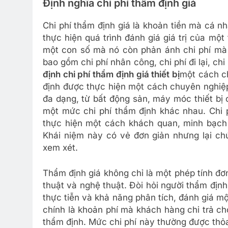
Định nghĩa chi phí thẩm định giá
Chi phí thẩm định giá là khoản tiền mà cá n
thực hiện quá trình đánh giá giá trị của một
một con số mà nó còn phản ánh chi phí mà đ
bao gồm chi phí nhân công, chi phí đi lại, chi
định chi phí thẩm định giá thiết bị
một cách ch
định được thực hiện một cách chuyên nghiệp 
đa dạng, từ bất động sản, máy móc thiết bị c
một mức chi phí thẩm định khác nhau. Chi 
thực hiện một cách khách quan, minh bạch 
Khái niệm này có vẻ đơn giản nhưng lại ch
xem xét.
Thẩm định giá không chỉ là một phép tính đơ
thuật và nghệ thuật. Đòi hỏi người thẩm địn
thực tiễn và khả năng phân tích, đánh giá m
chính là khoản phí mà khách hàng chi trả ch
thẩm định. Mức chi phí này thường được thỏa