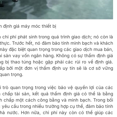
 định giá máy móc thiết bị
chi phí phát sinh trong quá trình giao dịch; nó còn là
t thực. Trước hết, nó đảm bảo tính minh bạch và khách
u này đặc biệt quan trọng trong các giao dịch mua bán,
ài sản vay vốn ngân hàng. Không có sự thẩm định giá
g bị thao túng hoặc gặp phải các rủi ro về định giá.
p bởi một đơn vị thẩm định uy tín sẽ là cơ sở vững
quan trọng.
i trò quan trọng trong việc bảo vệ quyền lợi của các
h chấp tài sản, kết quả thẩm định giá có thể là bằng
nh chấp một cách công bằng và minh bạch. Trong bối
 yêu cầu trong nhiều trường hợp cụ thể, đảm bảo tính
hà nước. Hơn nữa, chi phí này còn có thể giúp các