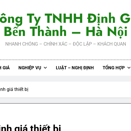
ông Ty TNHH Định G
Bến Thành – Hà Nội
NHANH CHÓNG – CHÍNH XÁC – ĐỘC LẬP – KHÁCH QUAN
 GIÁ
NGHIỆP VỤ
LUẬT – NGHỊ ĐỊNH
TỔNG HỢP
nh giá thiết bị
nh giá thiết bị