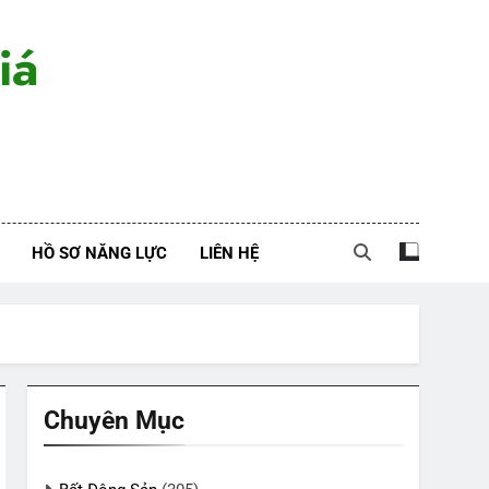
iá
HỒ SƠ NĂNG LỰC
LIÊN HỆ
Chuyên Mục