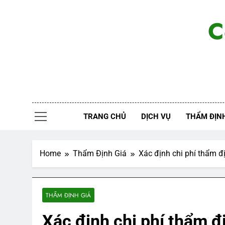
Skip
to
C
content
TRANG CHỦ
DỊCH VỤ
THẨM ĐỊNH
Home
Thẩm Định Giá
Xác định chi phí thẩm đị
THẨM ĐỊNH GIÁ
Xác định chi phí thẩm đị