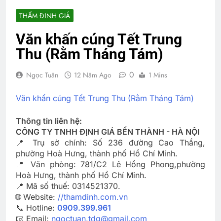
THẨM ĐỊNH GIÁ
Văn khấn cúng Tết Trung
Thu (Rằm Tháng Tám)
0
Ngọc Tuân
12 Năm Ago
1 Mins
Văn khấn cúng Tết Trung Thu (Rằm Tháng Tám)
Thông tin liên hệ:
CÔNG TY TNHH ĐỊNH GIÁ BẾN THÀNH - HÀ NỘI
📍 Trụ sở chính: Số 236 đường Cao Thắng,
phường Hoà Hưng, thành phố Hồ Chí Minh.
📍 Văn phòng: 781/C2 Lê Hồng Phong,phường
Hoà Hưng, thành phố Hồ Chí Minh.
📍 Mã số thuế: 0314521370.
🌐 Website:
//thamdinh.com.vn
📞 Hotline:
0909.399.961
📧 Email:
ngoctuan.tdg@gmail.com