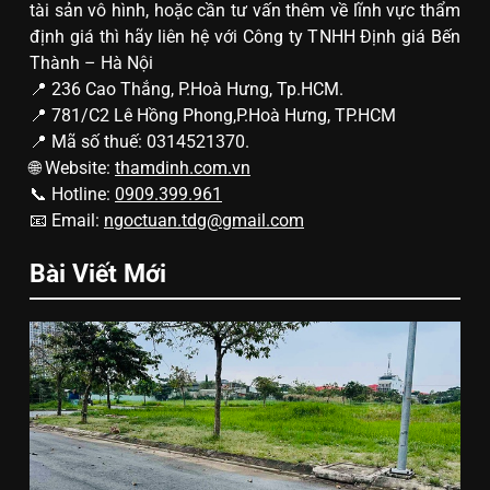
tài sản vô hình, hoặc cần tư vấn thêm về lĩnh vực thẩm
định giá thì hãy liên hệ với Công ty TNHH Định giá Bến
Thành – Hà Nội
📍 236 Cao Thắng, P.Hoà Hưng, Tp.HCM.
📍 781/C2 Lê Hồng Phong,P.Hoà Hưng, TP.HCM
📍 Mã số thuế: 0314521370.
🌐 Website:
thamdinh.com.vn
📞 Hotline:
0909.399.961
📧 Email:
ngoctuan.tdg@gmail.com
Bài Viết Mới