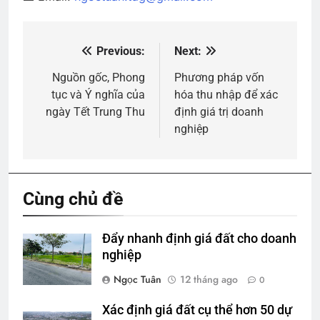
Previous:
Next:
Điều
hướng
Nguồn gốc, Phong
Phương pháp vốn
tục và Ý nghĩa của
hóa thu nhập để xác
bài
ngày Tết Trung Thu
định giá trị doanh
viết
nghiệp
Cùng chủ đề
Đẩy nhanh định giá đất cho doanh
nghiệp
Ngọc Tuân
12 tháng ago
0
Xác định giá đất cụ thể hơn 50 dự