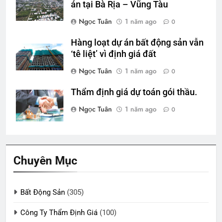
án tại Bà Rịa – Vũng Tàu
Ngọc Tuân
1 năm ago
0
Hàng loạt dự án bất động sản vẫn
‘tê liệt’ vì định giá đất
Ngọc Tuân
1 năm ago
0
Thẩm định giá dự toán gói thầu.
Ngọc Tuân
1 năm ago
0
Chuyên Mục
Bất Động Sản
(305)
Công Ty Thẩm Định Giá
(100)