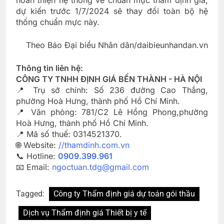
hoàn thiện hệ thống về chuẩn mực thẩm định giá,
dự kiến trước 1/7/2024 sẽ thay đổi toàn bộ hệ
thống chuẩn mực này.
Theo Báo Đại biểu Nhân dân/daibieunhandan.vn
Thông tin liên hệ:
CÔNG TY TNHH ĐỊNH GIÁ BẾN THÀNH - HÀ NỘI
📍 Trụ sở chính: Số 236 đường Cao Thắng,
phường Hoà Hưng, thành phố Hồ Chí Minh.
📍 Văn phòng: 781/C2 Lê Hồng Phong,phường
Hoà Hưng, thành phố Hồ Chí Minh.
📍 Mã số thuế: 0314521370.
🌐 Website:
//thamdinh.com.vn
📞 Hotline:
0909.399.961
📧 Email:
ngoctuan.tdg@gmail.com
Tagged:
Công ty Thẩm định giá dự toán gói thầu
Dịch vụ Thẩm định giá Thiết bị y tế