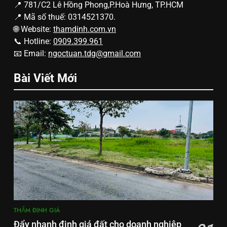
📍 781/C2 Lê Hồng Phong,P.Hoà Hưng, TP.HCM
📍 Mã số thuế: 0314521370.
🌐 Website:
thamdinh.com.vn
📞 Hotline:
0909.399.961
📧 Email:
ngoctuan.tdg@gmail.com
Bài Viết Mới
THẨM ĐỊNH GIÁ
Đẩy nhanh định giá đất cho doanh nghiệp