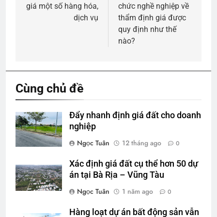
viết
giá một số hàng hóa,
chức nghề nghiệp về
dịch vụ
thẩm định giá được
quy định như thế
nào?
Cùng chủ đề
Đẩy nhanh định giá đất cho doanh
nghiệp
Ngọc Tuân
12 tháng ago
0
Xác định giá đất cụ thể hơn 50 dự
án tại Bà Rịa – Vũng Tàu
Ngọc Tuân
1 năm ago
0
Hàng loạt dự án bất động sản vẫn