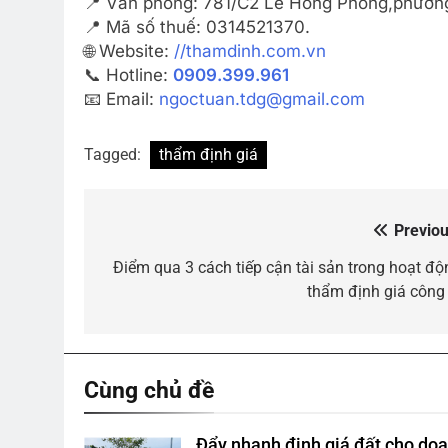
📍 Văn phòng: 781/C2 Lê Hồng Phong,phường
📍 Mã số thuế: 0314521370.
🌐 Website:
//thamdinh.com.vn
📞 Hotline:
0909.399.961
📧 Email:
ngoctuan.tdg@gmail.com
Tagged:
thẩm định giá
Previou
Điều
hướng
Điểm qua 3 cách tiếp cận tài sản trong hoạt độ
thẩm định giá công 
bài
viết
Cùng chủ đề
Đẩy nhanh định giá đất cho do