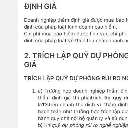
ĐỊNH GIÁ
Doanh nghiệp thẩm định giá được mua bảo h
định của pháp luật kinh doanh bảo hiểm.
Chi phí mua bảo hiểm được tính vào chi phí
định của pháp luật về thuế thu nhập doanh n
2. TRÍCH LẬP QUỸ DỰ PHÒN
GIÁ
TRÍCH LẬP QUỸ DỰ PHÒNG RỦI RO N
a) Trường hợp doanh nghiệp thẩm đị
thẩm định giá thì phải
trích lập quỹ 
là
1%
trên doanh thu dịch vụ thẩm định 
hạch toán như trường hợp trích lập d
hành quy chế nội bộ quản lý và sử dụn
b) Khi
quỹ dự phòng rủi ro nghề nghiệp