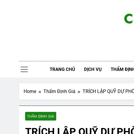
Skip
to
C
content
TRANG CHỦ
DỊCH VỤ
THẨM ĐỊNH
Home
Thẩm Định Giá
TRÍCH LẬP QUỸ DỰ PH
THẨM ĐỊNH GIÁ
TRÍCH LẬP QUỸ DỰ PH