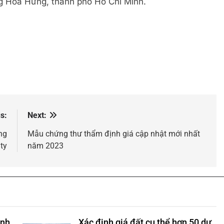
 Hoà Hưng, thành phố Hồ Chí Minh.
s:
Next:
ng
Mẫu chứng thư thẩm định giá cập nhật mới nhất
ty
năm 2023
anh
Xác định giá đất cụ thể hơn 50 dự