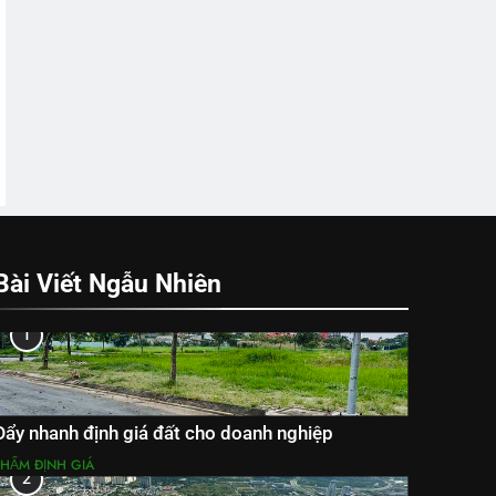
Bài Viết Ngẫu Nhiên
1
Đẩy nhanh định giá đất cho doanh nghiệp
THẨM ĐỊNH GIÁ
2