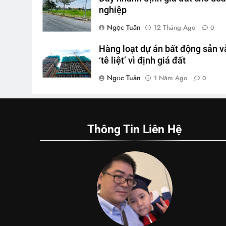
nghiệp
Ngọc Tuân
12 Tháng Ago
0
Hàng loạt dự án bất động sản v
‘tê liệt’ vì định giá đất
Ngọc Tuân
1 Năm Ago
0
Thông Tin Liên Hệ