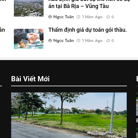
án tại Bà Rịa – Vũng Tàu
Ngọc Tuân
1 Năm Ago
0
ẫn
Thẩm định giá dự toán gói thầu.
Ngọc Tuân
1 Năm Ago
0
Bài Viết Mới