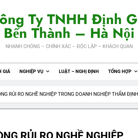
ông Ty TNHH Định G
Bến Thành – Hà Nội
NHANH CHÓNG – CHÍNH XÁC – ĐỘC LẬP – KHÁCH QUAN
 GIÁ
NGHIỆP VỤ
LUẬT – NGHỊ ĐỊNH
TỔNG HỢP
ÒNG RỦI RO NGHỀ NGHIỆP TRONG DOANH NGHIỆP THẨM ĐỊNH
ÒNG RỦI RO NGHỀ NGHIỆP