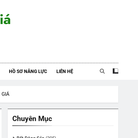
iá
HỒ SƠ NĂNG LỰC
LIÊN HỆ
 GIÁ
Chuyên Mục