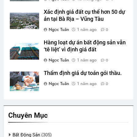
Xác định giá đất cụ thể hơn 50 dự
án tại Bà Rịa – Vũng Tàu
Ngọc Tuân
1 năm ago
0
Hàng loạt dự án bất động sản vẫn
‘tê liệt’ vì định giá đất
Ngọc Tuân
1 năm ago
0
Thẩm định giá dự toán gói thầu.
Ngọc Tuân
1 năm ago
0
Chuyên Mục
Bất Động Sản
(305)