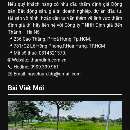
Nếu quý khách hàng có nhu cầu thẩm định giá Động
sản, Bất động sản, giá trị doanh nghiệp, dự án đầu tư,
tài sản vô hình, hoặc cần tư vấn thêm về lĩnh vực thẩm
định giá thì hãy liên hệ với Công ty TNHH Định giá Bến
Thành – Hà Nội
📍 236 Cao Thắng, P.Hoà Hưng, Tp.HCM.
📍 781/C2 Lê Hồng Phong,P.Hoà Hưng, TP.HCM
📍 Mã số thuế: 0314521370.
🌐 Website:
thamdinh.com.vn
📞 Hotline:
0909.399.961
📧 Email:
ngoctuan.tdg@gmail.com
Bài Viết Mới