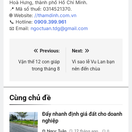
Hoà Hưng, thành phố Hồ Chí Minh.
📍 Mã số thuế: 0314521370.
🌐 Website:
//thamdinh.com.vn
📞 Hotline:
0909.399.961
📧 Email:
ngoctuan.tdg@gmail.com
Previous:
Next:
Điều
hướng
Vận thế 12 con giáp
Vì sao lễ Vu Lan bạn
trong tháng 8
nên đến chùa
bài
viết
Cùng chủ đề
Đẩy nhanh định giá đất cho doanh
nghiệp
Ngọc Tuân
12 tháng ago
0