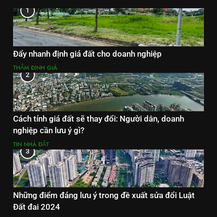
1
Đẩy nhanh định giá đất cho doanh nghiệp
THẨM ĐỊNH GIÁ
2
Cách tính giá đất sẽ thay đổi: Người dân, doanh
nghiệp cần lưu ý gì?
TIN NHÀ ĐẤT
3
Những điểm đáng lưu ý trong đề xuất sửa đổi Luật
Đất đai 2024