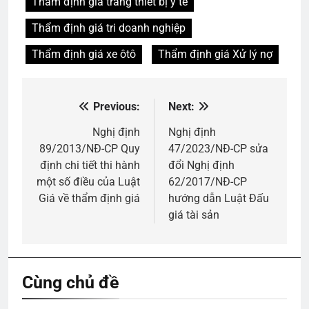
Thẩm định giá trang thiết bị y tế
Thẩm định giá tri doanh nghiệp
Thẩm định giá xe ôtô
Thẩm định giá Xử lý nợ
Previous:
Next:
Điều
hướng
Nghị định
Nghị định
89/2013/NĐ-CP Quy
47/2023/NĐ-CP sửa
bài
định chi tiết thi hành
đổi Nghị định
viết
một số điều của Luật
62/2017/NĐ-CP
Giá về thẩm định giá
hướng dẫn Luật Đấu
giá tài sản
Cùng chủ đề