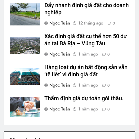
Đẩy nhanh định giá đất cho doanh
nghiệp
Ngọc Tuân
12 tháng ago
0
Xác định giá đất cụ thể hơn 50 dự
án tại Bà Rịa – Vũng Tàu
Ngọc Tuân
1 năm ago
0
Hàng loạt dự án bất động sản vẫn
‘tê liệt’ vì định giá đất
Ngọc Tuân
1 năm ago
0
Thẩm định giá dự toán gói thầu.
Ngọc Tuân
1 năm ago
0