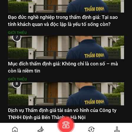
Đạo đức nghề nghiệp trong thẩm định giá: Tại sao
tính khách quan và độc lập là yếu tố sống còn?
GIỚI THIỆU
7
Mục đích thẩm định giá: Không chỉ là con số – mà
còn là niềm tin
GIỚI THIỆU
8
Dịch vụ Thẩm định giá tài sản vô hình của Công ty
TNHH Định giá Bến Thành – Hà Nội
DỊCH VỤ THẨM ĐỊNH GIÁ