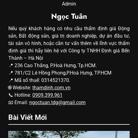
Admin
Ngọc Tuân
Nếu quý khách hàng có nhu cầu thẩm định giá Động
sản, Bất động sản, giá trị doanh nghiệp, dự án đầu tư,
tài sản vô hình, hoặc cần tư vấn thêm về lĩnh vực thẩm
định giá thì hãy liên hệ với Công ty TNHH Định giá Bến
Thành – Hà Nội
📍 236 Cao Thắng, P.Hoà Hưng, Tp.HCM.
📍 781/C2 Lê Hồng Phong,P.Hoà Hưng, TP.HCM
📍 Mã số thuế: 0314521370.
🌐 Website:
thamdinh.com.vn
📞 Hotline:
0909.399.961
📧 Email:
ngoctuan.tdg@gmail.com
Bài Viết Mới