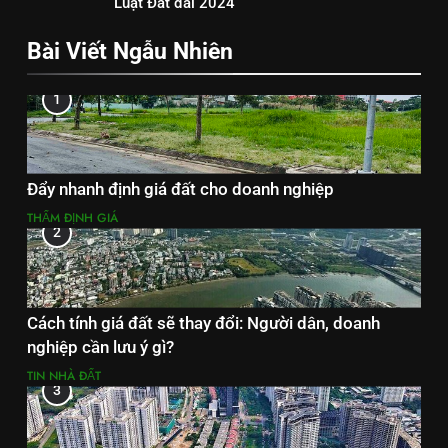
Luật Đất đai 2024
Bài Viết Ngẫu Nhiên
1
Đẩy nhanh định giá đất cho doanh nghiệp
THẨM ĐỊNH GIÁ
2
Cách tính giá đất sẽ thay đổi: Người dân, doanh
nghiệp cần lưu ý gì?
TIN NHÀ ĐẤT
3